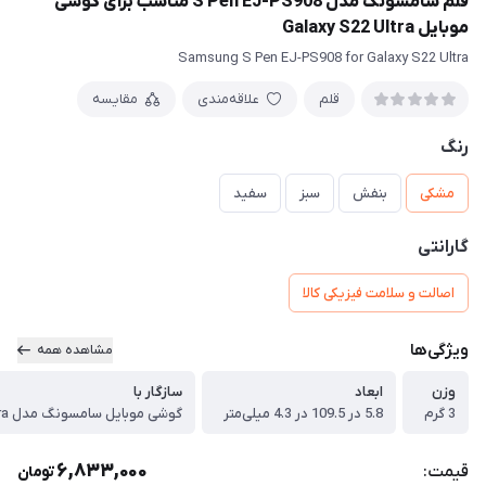
قلم سامسونگ مدل S Pen EJ-PS908 مناسب برای گوشی
موبایل Galaxy S22 Ultra
Samsung S Pen EJ-PS908 for Galaxy S22 Ultra
قلم
علاقه‌مندی
مقایسه
رنگ
مشکی
بنفش
سبز
سفید
گارانتی
اصالت و سلامت فیزیکی کالا
ویژگی‌ها
مشاهده همه
وزن
ابعاد
سازگار با
3 گرم
5.8 در 109.5 در 4.3 میلی‌متر
6,833,000
قیمت:
تومان