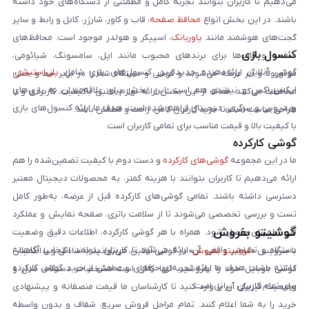
می‌دهیم تا کاربران بتوانند تجربه کامل و مطمئنی از دستگاه‌های خود داشته
باشند. در این بخش انواع
محافظ صفحه
، قاب و کاور، شارژر، کابل و رابط و سایر
گجت‌های هوشمند مانند
پاوربانک
، اسپیکر و هولدر موجود است. محافظ‌های
کنسول بازی
صفحه و قاب‌ها برای برندهای محبوب مانند اپل، سامسونگ، شیائومی،
گوشی آنلاین ارائه‌دهنده جدیدترین کنسول‌های بازی شامل
پلی‌استیشن
،
موتورولا و آنر عرضه می‌شوند و گوشی و دستگاه شما را در برابر خط و خش
ایکس‌باکس و نینتندو هم است. این بخش برای علاقه‌مندان به بازی‌های
محافظت می‌کنند. هدف از این بخش ارائه لوازم جانبی باکیفیت، کاربردی و با
ویدیویی و سرگرمی دیجیتال فراهم شده است. هدف ما ارائه کنسول‌های بازی
طراحی مناسب است تا خرید کاربران کامل، راحت و مطمئن باشد.
با کیفیت بالا و قیمت مناسب برای تمامی کاربران است.
گوشی کارکرده
ما در این مجموعه
گوشی‌های کارکرده
و دست دوم با کیفیت تضمین‌شده را هم
ارائه می‌دهیم تا کاربران بتوانند با هزینه کمتر، به محصولات دیجیتال معتبر
دسترسی داشته باشند. تمامی گوشی‌های کارکرده قبل از عرضه، به‌طور کامل
تست و بررسی تخصصی می‌شوند تا از سلامت باتری، صفحه نمایش و عملکرد
گوشیتو بفروش
فنی اطمینان حاصل شود. همراه با هر گوشی کارکرده، اطلاعات دقیق وضعیت
دستگاه و تصاویر واقعی آن ارائه می‌شود تا کاربران بتوانند انتخابی آگاهانه
با سرویس «
گوشیتو بفروش
» در گوشی آنلاین، می‌توانید به‌سادگی و با اطمینان
داشته باشند. هدف ما ارائه تجربه‌ای حرفه‌ای و مطمئن از خرید گوشی کارکرده
گوشی موبایل خود را بفروشید. تنها کافی است مشخصات دستگاه، مدل و
برای تمام کاربران ایرانی است.
وضعیت فیزیکی آن را وارد کنید تا کارشناسان ما قیمت منصفانه و پیشنهادی
خرید را به شما اعلام کنند. تمام مراحل فروش سریع، شفاف و بدون واسطه