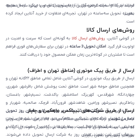
استاندارد کالاها، سلامت محصول را تا زمان تحویل تضمین می‌کند. ارسال سریع،
فرایند خرید از سایت گوشی آنلاین را به‌صورت کامل و با زبانی ساده مطالعه
به‌ویژه تحویل سه‌ساعته در تهران، تجربه‌ای متفاوت از خرید آنلاین ایجاد کرده
نمایند.
است.
روش‌های ارسال کالا
در گوشی آنلاین،
روش‌های ارسال کالا
به گونه‌ای است که سرعت و امنیت در
اولویت قرار گیرد.
امکان تحویل 3 ساعته
در تهران برای سفارش‌های فوری فراهم
است تا مشتریان در کوتاه‌ترین زمان ممکن محصول خود را دریافت کنند.
ارسال از طریق پیک موتوری (مناطق تهران و اطراف)
ارسال از طریق پیک موتوری در گوشی آنلاین شامل تمامی مناطق ۲۲گانه تهران و
همچنین مناطق حومه شهر است. مناطق تحت پوشش شامل باقرشهر، شهرری،
چهاردانگه، شهرقدس، کهریزک، اسلامشهر، پاکدشت، نسیم‌شهر، باغستان،
رباط‌کریم، نصیرشهر، ورامین، شاهدشهر، فرون‌آباد، قرچک، صالحیه، شهریار و
ارسال از طریق شرکت‌های تیپاکس، ماهکس و چاپار
اندیشه می‌شود.
سفارش‌های ثبت‌شده در روزهای کاری همان روز تحویل
ارسال از طریق شرکت‌های تیپاکس، ماهکس و چاپار برای شهرهای تحت
داده می‌شوند
و ارائه کارت شناسایی هنگام دریافت کالا الزامی است. در صورتی
پوشش این شرکت‌ها فراهم است. سفارش‌هایی که بین ساعت ۱۰ تا ۱۵ در
که پلمپ بسته مخدوش یا آسیب دیده باشد، از دریافت آن خودداری کرده و
روزهای کاری ثبت شوند، همان روز به شرکت ارسال تحویل داده می‌شوند.
سریعاً با پشتیبانی تماس بگیرید.