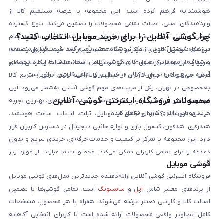
هوشمندانه فراهم کرده است. این مجموعه با عرضه مستقیم کالا از
واردکنندگان اصلی، اصالت تمامی محصولات را تضمین می‌کند. تنوع گسترده
چرا گوشی آنلاین را برای خرید موبایل انتخاب کنید؟
گوشی موبایل، تبلت، لپ‌تاپ و لوازم جانبی باعث شده کاربران بتوانند تمام
نیازهای دیجیتال خود را از یک فروشگاه معتبر تأمین کنند. قیمت‌گذاری منصفانه
فروشگاه گوشی آنلاین با تمرکز بر رضایت مشتری، فرآیند خرید موبایل را ساده،
و شفاف از مهم‌ترین اصول کاری گوشی آنلاین است. هدف ما ایجاد تجربه‌ای
سریع و قابل اعتماد کرده است. تمامی گوشی‌ها با ضمانت اصالت و گارانتی معتبر
آسان، سریع و امن در خرید کالای دیجیتال برای تمامی کاربران ایرانی است.
عرضه می‌شوند تا خیال کاربران از کیفیت کالا راحت باشد. تحویل سریع کالا
به‌خصوص در تهران، یکی از مزیت‌های مهم گوشی آنلاین به‌شمار می‌رود. این
محصولات فروشگاه اینترنتی گوشی آنلاین
مجموعه تلاش می‌کند با ترکیب قیمت مناسب و خدمات حرفه‌ای، بهترین تجربه
خرید موبایل را برای کاربران فراهم کند.
در این فروشگاه گستره‌ای کامل از موبایل، تبلت، لپ‌تاپ، ساعت هوشمند،
هندزفری، هدفون، کنسول بازی و لوازم جانبی دیجیتال در دسترس کاربران قرار
دارد. این مجموعه با تمرکز بر کیفیت و خدمات حرفه‌ای، خریدی سریع و بدون
دغدغه را برای تمامی کاربران ممکن می‌کند. محصولات ما عبارتند از موارد زیر
گوشی موبایل
است:
فروشگاه اینترنتی گوشی آنلاین ارائه‌دهنده جدیدترین مدل‌های گوشی موبایل
از برندهای معتبر شامل
اپل
و
سامسونگ
است. تمامی گوشی‌ها با تضمین
اصالت کالا و گارانتی معتبر عرضه می‌شوند. همراه با هر محصول، مشخصات
کامل، تصاویر واقعی محصولات ارائه شده است تا کاربران انتخابی آگاهانه