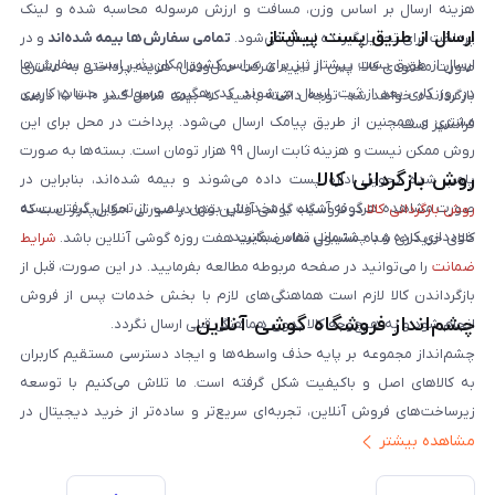
هزینه ارسال بر اساس وزن، مسافت و ارزش مرسوله محاسبه شده و لینک
ارسال از طریق پست پیشتاز
پرداخت برای تحویل‌گیرنده ارسال می‌شود.
تمامی سفارش‌ها بیمه شده‌اند
و در
ارسال از طریق پست پیشتاز نیز برای سراسر کشور امکان‌پذیر است و سفارش‌ها
صورت مفقودی کالا، پس از تایید شرکت حمل‌ونقل، هزینه پرداختی به مشتری
در روز کاری بعد از ثبت، ارسال می‌شوند. کد رهگیری مرسوله در حساب کاربری
بازگردانده خواهد شد. توجه داشته باشید که بیمه شامل کسر ۱۰ تا ۱۵ درصد
مشتری و همچنین از طریق پیامک ارسال می‌شود. پرداخت در محل برای این
فرانشیز است.
روش ممکن نیست و هزینه ثابت ارسال ۹۹ هزار تومان است. بسته‌ها به صورت
روش بازگردانی کالا
پلمپ شده تحویل اداره پست داده می‌شوند و بیمه شده‌اند، بنابراین در
صورت مشاهده هرگونه آسیب یا مخدوش بودن پلمپ، از تحویل گرفتن بسته
روش بازگردانی کالا
در فروشگاه گوشی آنلاین تنها در صورتی امکان‌پذیر است که
خودداری کرده و با پشتیبانی تماس بگیرید.
کالای خریداری شده مشمول مفاد ضمانت هفت روزه گوشی آنلاین باشد.
شرایط
ضمانت
را می‌توانید در صفحه مربوطه مطالعه بفرمایید. در این صورت، قبل از
بازگرداندن کالا لازم است هماهنگی‌های لازم با بخش خدمات پس از فروش
چشم‌انداز فروشگاه گوشی آنلاین
انجام شود و به هیچ‌وجه کالا بدون هماهنگی قبلی ارسال نگردد.
چشم‌انداز مجموعه بر پایه حذف واسطه‌ها و ایجاد دسترسی مستقیم کاربران
به کالاهای اصل و باکیفیت شکل گرفته است. ما تلاش می‌کنیم با توسعه
زیرساخت‌های فروش آنلاین، تجربه‌ای سریع‌تر و ساده‌تر از خرید دیجیتال در
مشاهده بیشتر
ایران ارائه دهیم. تبدیل‌شدن به مرجعی قابل اعتماد برای خرید کالای دیجیتال،
یکی از اهداف اصلی این مجموعه است. تمرکز بر رضایت مشتری، نوآوری در