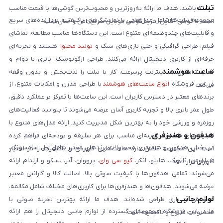
تبلت
داشته باشند. هدف ما ارائه به‌روزترین و محبوب‌ترین گوشی‌ها با قیمت مناسب
مجموعه تبلت‌ها شامل مدل‌هایی با نمایشگرهای باکیفیت، پردازنده‌های سریع
است. با گوشی آنلاین، خرید گوشی موبایل سریع، امن و آسان است.
و قابلیت‌های چندوظیفه‌ای متنوع است. این دستگاه‌ها مناسب مطالعه، تماشای
فیلم، طراحی گرافیکی و حتی بازی‌های سبک و
تولید محتوا
هستند و تجربه‌ای
حرفه‌ای از کاربری دیجیتال ارائه می‌کنند. طراحی ارگونومیک، باتری با دوام و
ساعت هوشمند
قابلیت اتصال به اینترنت پرسرعت، کار با تبلت را لذت‌بخش و بدون وقفه
در این فروشگاه
انواع ساعت‌های هوشمند
با طراحی مدرن و امکانات متنوع، از
می‌کند.
برندهای معتبر در دسترس کاربران است. این ساعت‌ها با تمرکز بر عملکرد دقیق،
طول عمر باتری بالا و تجربه کاربری آسان عرضه می‌شوند تا بتوانید فعالیت‌های
روزمره و ورزشی خود را به بهترین شکل مدیریت کنید. ارائه مدل‌های متنوع با
هدفون و هندزفری
قابلیت‌های متفاوت، گزینه‌ای مناسب برای هر سلیقه و بودجه‌ای فراهم کرده
در بخش هدفون و هندزفری، محصولات برندهای معتبر شامل اپل، سامسونگ،
است. این مجموعه تلاش دارد ساعت‌هایی کاربردی و باکیفیت را در اختیار
شیائومی، ناتینگ، هایلو، انکر،
کیو سی وای
، پرووان، آنر، تسکو و ارلدام ارائه
کاربران قرار دهد.
می‌شوند. تمامی هدفون‌ها با کیفیت صوتی بالا، اصالت کالا و گارانتی معتبر
عرضه می‌شوند. هدفون‌ها و هندزفری‌ها برای کاربری‌های مختلف شامل مکالمه،
لوازم جانبی
موسیقی و بازی طراحی شده‌اند. هدف ما ارائه بهترین تجربه صوتی با
ما در این فروشگاه مجموعه‌ای گسترده از لوازم جانبی دیجیتال را هم ارائه
محصولات متنوع و باکیفیت است.