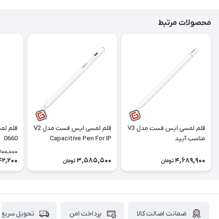
محصولات مرتبط
قلم لمسی ایس فست مدل V3
قلم لمسی ایس فست مدل V2
مناسب آیپد
Capacitive Pen For IP
0660
300,000
42,200
3,585,500
4,689,900
تومان
تومان
ضمانت اصالت کالا
پرداخت امن
تحویل سریع