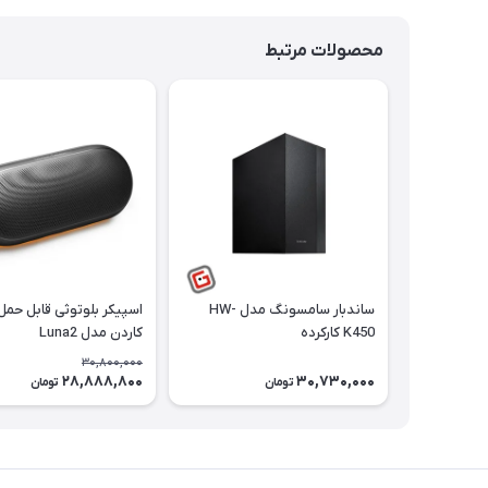
محصولات مرتبط
ساندبار سامسونگ مدل HW-
اسپیکر بلوتوثی قابل حمل
K450 کارکرده
کاردن مدل Luna2
30,800,000
28,888,800
30,730,000
تومان
تومان