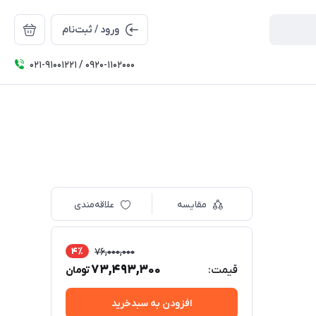
ورود / ثبت‌نام
۰۲۱-91001221 / 0920-1102000
مقایسه
علاقه‌مندی
4٪
76,000,000
73,493,300
قیمت:
تومان
افزودن به سبدخرید