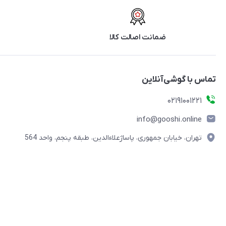
ضمانت اصالت کالا
تماس با گوشی‌آنلاین
۰۲۱91001221
info@gooshi.online
تهران، خیابان جمهوری، پاساژعلاءالدین، طبقه پنجم، واحد 564