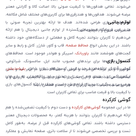
می‌شوند. تمامی هدفون‌ها با کیفیت صوتی بالا، اصالت کالا و گارانتی معتبر
عرضه می‌شوند. هدفون‌ها و هندزفری‌ها برای کاربری‌های مختلف شامل مکالمه،
لوازم جانبی
موسیقی و بازی طراحی شده‌اند. هدف ما ارائه بهترین تجربه صوتی با
ما در این فروشگاه مجموعه‌ای گسترده از لوازم جانبی دیجیتال را هم ارائه
محصولات متنوع و باکیفیت است.
می‌دهیم تا کاربران بتوانند تجربه کامل و مطمئنی از دستگاه‌های خود داشته
باشند. در این بخش انواع
محافظ صفحه
، قاب و کاور، شارژر، کابل و رابط و سایر
گجت‌های هوشمند مانند
پاوربانک
، اسپیکر و هولدر موجود است. محافظ‌های
کنسول بازی
صفحه و قاب‌ها برای برندهای محبوب مانند اپل، سامسونگ، شیائومی،
گوشی آنلاین ارائه‌دهنده جدیدترین کنسول‌های بازی شامل
پلی‌استیشن
،
موتورولا و آنر عرضه می‌شوند و گوشی و دستگاه شما را در برابر خط و خش
ایکس‌باکس و نینتندو هم است. این بخش برای علاقه‌مندان به بازی‌های
محافظت می‌کنند. هدف از این بخش ارائه لوازم جانبی باکیفیت، کاربردی و با
ویدیویی و سرگرمی دیجیتال فراهم شده است. هدف ما ارائه کنسول‌های بازی
طراحی مناسب است تا خرید کاربران کامل، راحت و مطمئن باشد.
با کیفیت بالا و قیمت مناسب برای تمامی کاربران است.
گوشی کارکرده
ما در این مجموعه
گوشی‌های کارکرده
و دست دوم با کیفیت تضمین‌شده را هم
ارائه می‌دهیم تا کاربران بتوانند با هزینه کمتر، به محصولات دیجیتال معتبر
دسترسی داشته باشند. تمامی گوشی‌های کارکرده قبل از عرضه، به‌طور کامل
تست و بررسی تخصصی می‌شوند تا از سلامت باتری، صفحه نمایش و عملکرد