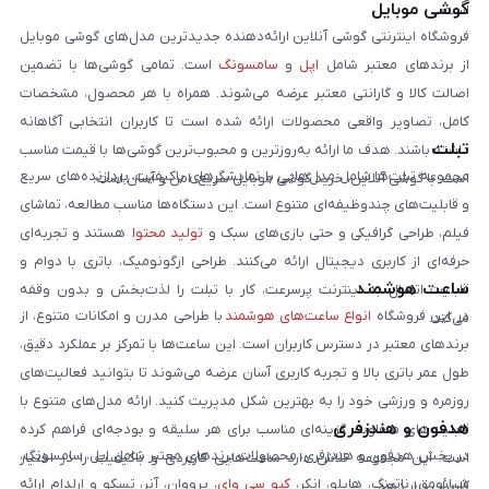
گوشی موبایل
است:
فروشگاه اینترنتی گوشی آنلاین ارائه‌دهنده جدیدترین مدل‌های گوشی موبایل
از برندهای معتبر شامل
اپل
و
سامسونگ
است. تمامی گوشی‌ها با تضمین
اصالت کالا و گارانتی معتبر عرضه می‌شوند. همراه با هر محصول، مشخصات
کامل، تصاویر واقعی محصولات ارائه شده است تا کاربران انتخابی آگاهانه
تبلت
داشته باشند. هدف ما ارائه به‌روزترین و محبوب‌ترین گوشی‌ها با قیمت مناسب
مجموعه تبلت‌ها شامل مدل‌هایی با نمایشگرهای باکیفیت، پردازنده‌های سریع
است. با گوشی آنلاین، خرید گوشی موبایل سریع، امن و آسان است.
و قابلیت‌های چندوظیفه‌ای متنوع است. این دستگاه‌ها مناسب مطالعه، تماشای
فیلم، طراحی گرافیکی و حتی بازی‌های سبک و
تولید محتوا
هستند و تجربه‌ای
حرفه‌ای از کاربری دیجیتال ارائه می‌کنند. طراحی ارگونومیک، باتری با دوام و
ساعت هوشمند
قابلیت اتصال به اینترنت پرسرعت، کار با تبلت را لذت‌بخش و بدون وقفه
در این فروشگاه
انواع ساعت‌های هوشمند
با طراحی مدرن و امکانات متنوع، از
می‌کند.
برندهای معتبر در دسترس کاربران است. این ساعت‌ها با تمرکز بر عملکرد دقیق،
طول عمر باتری بالا و تجربه کاربری آسان عرضه می‌شوند تا بتوانید فعالیت‌های
روزمره و ورزشی خود را به بهترین شکل مدیریت کنید. ارائه مدل‌های متنوع با
هدفون و هندزفری
قابلیت‌های متفاوت، گزینه‌ای مناسب برای هر سلیقه و بودجه‌ای فراهم کرده
در بخش هدفون و هندزفری، محصولات برندهای معتبر شامل اپل، سامسونگ،
است. این مجموعه تلاش دارد ساعت‌هایی کاربردی و باکیفیت را در اختیار
شیائومی، ناتینگ، هایلو، انکر،
کیو سی وای
، پرووان، آنر، تسکو و ارلدام ارائه
کاربران قرار دهد.