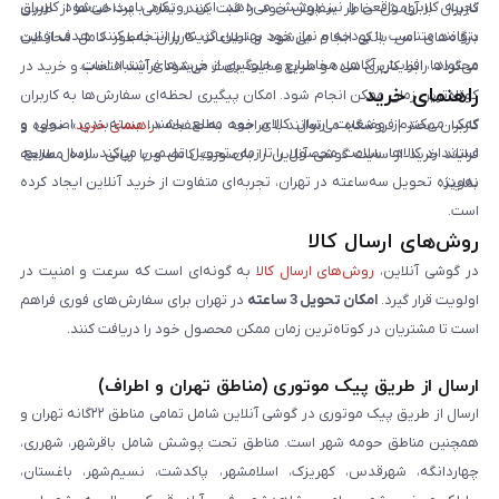
تجربه کاربری واقعی را نیز پوشش می‌دهد. این رویکرد باعث می‌شود کاربران
کاربران با آرامش خاطر سفارش خود را ثبت کنند. تمامی پرداخت‌ها از طریق
بتوانند متناسب با بودجه و نیاز خود بهترین گزینه را انتخاب کنند. هدف از این
درگاه‌های امن بانکی انجام می‌شود و اطلاعات کاربران به‌طور کامل محافظت
محتواها، افزایش آگاهی مخاطبان و جلوگیری از خریدهای اشتباه است.
می‌گردد. رابط کاربری ساده و سریع سایت باعث می‌شود فرآیند انتخاب و خرید در
راهنمای خرید
کوتاه‌ترین زمان ممکن انجام شود. امکان پیگیری لحظه‌ای سفارش‌ها به کاربران
کمک می‌کند از وضعیت ارسال کالای خود مطلع باشند. بسته‌بندی اصولی و
کاربران محترم فروشگاه می‌توانند با مراجعه به صفحه «
راهنمای خرید
»، نحوه و
استاندارد کالاها، سلامت محصول را تا زمان تحویل تضمین می‌کند. ارسال سریع،
فرایند خرید از سایت گوشی آنلاین را به‌صورت کامل و با زبانی ساده مطالعه
به‌ویژه تحویل سه‌ساعته در تهران، تجربه‌ای متفاوت از خرید آنلاین ایجاد کرده
نمایند.
است.
روش‌های ارسال کالا
در گوشی آنلاین،
روش‌های ارسال کالا
به گونه‌ای است که سرعت و امنیت در
اولویت قرار گیرد.
امکان تحویل 3 ساعته
در تهران برای سفارش‌های فوری فراهم
است تا مشتریان در کوتاه‌ترین زمان ممکن محصول خود را دریافت کنند.
ارسال از طریق پیک موتوری (مناطق تهران و اطراف)
ارسال از طریق پیک موتوری در گوشی آنلاین شامل تمامی مناطق ۲۲گانه تهران و
همچنین مناطق حومه شهر است. مناطق تحت پوشش شامل باقرشهر، شهرری،
چهاردانگه، شهرقدس، کهریزک، اسلامشهر، پاکدشت، نسیم‌شهر، باغستان،