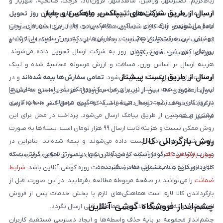
رباط‌کریم، نصیرشهر، ورامین، شاهدشهر، فرون‌آباد، قرچک، صالحیه، شهریار و
ارسال از طریق شرکت‌های تیپاکس، ماهکس و چاپار
اندیشه می‌شود.
سفارش‌های ثبت‌شده در روزهای کاری همان روز تحویل
ارسال از طریق شرکت‌های تیپاکس، ماهکس و چاپار برای شهرهای تحت
داده می‌شوند
و ارائه کارت شناسایی هنگام دریافت کالا الزامی است. در صورتی
پوشش این شرکت‌ها فراهم است. سفارش‌هایی که بین ساعت ۱۰ تا ۱۵ در
که پلمپ بسته مخدوش یا آسیب دیده باشد، از دریافت آن خودداری کرده و
روزهای کاری ثبت شوند، همان روز به شرکت ارسال تحویل داده می‌شوند.
سریعاً با پشتیبانی تماس بگیرید.
هزینه ارسال بر اساس وزن، مسافت و ارزش مرسوله محاسبه شده و لینک
ارسال از طریق پست پیشتاز
پرداخت برای تحویل‌گیرنده ارسال می‌شود.
تمامی سفارش‌ها بیمه شده‌اند
و در
ارسال از طریق پست پیشتاز نیز برای سراسر کشور امکان‌پذیر است و سفارش‌ها
صورت مفقودی کالا، پس از تایید شرکت حمل‌ونقل، هزینه پرداختی به مشتری
در روز کاری بعد از ثبت، ارسال می‌شوند. کد رهگیری مرسوله در حساب کاربری
بازگردانده خواهد شد. توجه داشته باشید که بیمه شامل کسر ۱۰ تا ۱۵ درصد
مشتری و همچنین از طریق پیامک ارسال می‌شود. پرداخت در محل برای این
فرانشیز است.
روش ممکن نیست و هزینه ثابت ارسال ۹۹ هزار تومان است. بسته‌ها به صورت
روش بازگردانی کالا
پلمپ شده تحویل اداره پست داده می‌شوند و بیمه شده‌اند، بنابراین در
صورت مشاهده هرگونه آسیب یا مخدوش بودن پلمپ، از تحویل گرفتن بسته
روش بازگردانی کالا
در فروشگاه گوشی آنلاین تنها در صورتی امکان‌پذیر است که
خودداری کرده و با پشتیبانی تماس بگیرید.
کالای خریداری شده مشمول مفاد ضمانت هفت روزه گوشی آنلاین باشد.
شرایط
ضمانت
را می‌توانید در صفحه مربوطه مطالعه بفرمایید. در این صورت، قبل از
بازگرداندن کالا لازم است هماهنگی‌های لازم با بخش خدمات پس از فروش
چشم‌انداز فروشگاه گوشی آنلاین
انجام شود و به هیچ‌وجه کالا بدون هماهنگی قبلی ارسال نگردد.
چشم‌انداز مجموعه بر پایه حذف واسطه‌ها و ایجاد دسترسی مستقیم کاربران