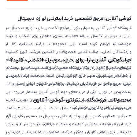
لیست محصولات
پرسش‌های متداول
بلاگ
گوشی آنلاین؛ مرجع تخصصی خرید اینترنتی لوازم دیجیتال
فروشگاه گوشی آنلاین به‌عنوان یکی از مراجع تخصصی خرید لوازم دیجیتال در
ایران، با بیش از ۱۷ سال سابقه فعالیت، بستری مطمئن برای انتخاب و خرید
هوشمندانه فراهم کرده است. این مجموعه با عرضه مستقیم کالا از
واردکنندگان اصلی، اصالت تمامی محصولات را تضمین می‌کند. تنوع گسترده
چرا گوشی آنلاین را برای خرید موبایل انتخاب کنید؟
گوشی موبایل، تبلت، لپ‌تاپ و لوازم جانبی باعث شده کاربران بتوانند تمام
نیازهای دیجیتال خود را از یک فروشگاه معتبر تأمین کنند. قیمت‌گذاری منصفانه
فروشگاه گوشی آنلاین با تمرکز بر رضایت مشتری، فرآیند خرید موبایل را ساده،
و شفاف از مهم‌ترین اصول کاری گوشی آنلاین است. هدف ما ایجاد تجربه‌ای
سریع و قابل اعتماد کرده است. تمامی گوشی‌ها با ضمانت اصالت و گارانتی معتبر
آسان، سریع و امن در خرید کالای دیجیتال برای تمامی کاربران ایرانی است.
عرضه می‌شوند تا خیال کاربران از کیفیت کالا راحت باشد. تحویل سریع کالا
به‌خصوص در تهران، یکی از مزیت‌های مهم گوشی آنلاین به‌شمار می‌رود. این
محصولات فروشگاه اینترنتی گوشی آنلاین
مجموعه تلاش می‌کند با ترکیب قیمت مناسب و خدمات حرفه‌ای، بهترین تجربه
خرید موبایل را برای کاربران فراهم کند.
در این فروشگاه گستره‌ای کامل از موبایل، تبلت، لپ‌تاپ، ساعت هوشمند،
هندزفری، هدفون، کنسول بازی و لوازم جانبی دیجیتال در دسترس کاربران قرار
دارد. این مجموعه با تمرکز بر کیفیت و خدمات حرفه‌ای، خریدی سریع و بدون
دغدغه را برای تمامی کاربران ممکن می‌کند. محصولات ما عبارتند از موارد زیر