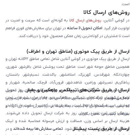
است.
روش‌های ارسال کالا
در گوشی آنلاین،
روش‌های ارسال کالا
به گونه‌ای است که سرعت و امنیت در
اولویت قرار گیرد.
امکان تحویل 3 ساعته
در تهران برای سفارش‌های فوری فراهم
است تا مشتریان در کوتاه‌ترین زمان ممکن محصول خود را دریافت کنند.
ارسال از طریق پیک موتوری (مناطق تهران و اطراف)
ارسال از طریق پیک موتوری در گوشی آنلاین شامل تمامی مناطق ۲۲گانه تهران و
همچنین مناطق حومه شهر است. مناطق تحت پوشش شامل باقرشهر، شهرری،
چهاردانگه، شهرقدس، کهریزک، اسلامشهر، پاکدشت، نسیم‌شهر، باغستان،
رباط‌کریم، نصیرشهر، ورامین، شاهدشهر، فرون‌آباد، قرچک، صالحیه، شهریار و
ارسال از طریق شرکت‌های تیپاکس، ماهکس و چاپار
اندیشه می‌شود.
سفارش‌های ثبت‌شده در روزهای کاری همان روز تحویل
ارسال از طریق شرکت‌های تیپاکس، ماهکس و چاپار برای شهرهای تحت
داده می‌شوند
و ارائه کارت شناسایی هنگام دریافت کالا الزامی است. در صورتی
پوشش این شرکت‌ها فراهم است. سفارش‌هایی که بین ساعت ۱۰ تا ۱۵ در
که پلمپ بسته مخدوش یا آسیب دیده باشد، از دریافت آن خودداری کرده و
روزهای کاری ثبت شوند، همان روز به شرکت ارسال تحویل داده می‌شوند.
سریعاً با پشتیبانی تماس بگیرید.
هزینه ارسال بر اساس وزن، مسافت و ارزش مرسوله محاسبه شده و لینک
ارسال از طریق پست پیشتاز
پرداخت برای تحویل‌گیرنده ارسال می‌شود.
تمامی سفارش‌ها بیمه شده‌اند
و در