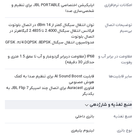
امکانات نرم‌افزاری
اپلیکیشن اختصاصی JBL PORTABLE برای تنظیم و
شخصی‌سازی صدا
توضیحات اتصال
توان انتقال سیگنال کمتر از 14 dBm در اتصال بلوتوث
بی‌سیم
فرکانس انتقال سیگنال 2.4000 تا 2.4835 گیگاهرتز در
اتصال بلوتوث
مدولاسیون انتقال سیگنال GFSK ،π/4 DQPSK ،8DPSK
مقاومت در برابر آب و
IP68 (مقاومت دربرابر گردوغبار و آب تا عمق 1.5 متری و
رطوبت
حداکثر 30 دقیقه)
سایر قابلیت‌ها
قابلیت AI Sound Boost برای تنظیم صدا به کمک
هوش مصنوعی
فناوری Auracast برای اتصال چند اسپیکر JBL Flip 7 به
یکدیگر
منبع تغذیه و شارژدهی
منبع تغذیه
باتری داخلی
نوع باتری
لیتیوم پلیمری