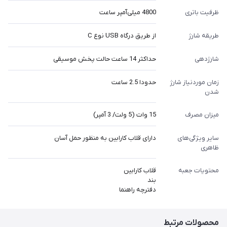
ظرفیت باتری
4800 میلی‌آمپر ساعت
طریقه شارژ
از طریق درگاه USB نوع C
شارژدهی
حداکثر 14 ساعت حالت پخش موسیقی
زمان موردنیاز شارژ
حدودا 2.5 ساعت
شدن
میزان مصرف
15 وات (5 ولت/ 3 آمپر)
سایر ویژگی‌های
دارای قلاب کارابین به منظور حمل آسان
ظاهری
محتویات جعبه
قلاب کارابین
بند
دفترچه راهنما
محصولات مرتبط