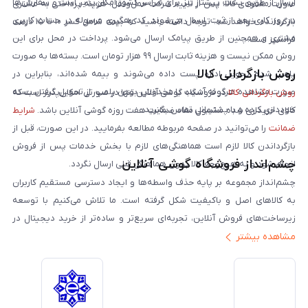
ارسال از طریق پست پیشتاز نیز برای سراسر کشور امکان‌پذیر است و سفارش‌ها
صورت مفقودی کالا، پس از تایید شرکت حمل‌ونقل، هزینه پرداختی به مشتری
در روز کاری بعد از ثبت، ارسال می‌شوند. کد رهگیری مرسوله در حساب کاربری
بازگردانده خواهد شد. توجه داشته باشید که بیمه شامل کسر ۱۰ تا ۱۵ درصد
مشتری و همچنین از طریق پیامک ارسال می‌شود. پرداخت در محل برای این
فرانشیز است.
روش ممکن نیست و هزینه ثابت ارسال ۹۹ هزار تومان است. بسته‌ها به صورت
روش بازگردانی کالا
پلمپ شده تحویل اداره پست داده می‌شوند و بیمه شده‌اند، بنابراین در
صورت مشاهده هرگونه آسیب یا مخدوش بودن پلمپ، از تحویل گرفتن بسته
روش بازگردانی کالا
در فروشگاه گوشی آنلاین تنها در صورتی امکان‌پذیر است که
خودداری کرده و با پشتیبانی تماس بگیرید.
کالای خریداری شده مشمول مفاد ضمانت هفت روزه گوشی آنلاین باشد.
شرایط
ضمانت
را می‌توانید در صفحه مربوطه مطالعه بفرمایید. در این صورت، قبل از
بازگرداندن کالا لازم است هماهنگی‌های لازم با بخش خدمات پس از فروش
چشم‌انداز فروشگاه گوشی آنلاین
انجام شود و به هیچ‌وجه کالا بدون هماهنگی قبلی ارسال نگردد.
چشم‌انداز مجموعه بر پایه حذف واسطه‌ها و ایجاد دسترسی مستقیم کاربران
به کالاهای اصل و باکیفیت شکل گرفته است. ما تلاش می‌کنیم با توسعه
زیرساخت‌های فروش آنلاین، تجربه‌ای سریع‌تر و ساده‌تر از خرید دیجیتال در
مشاهده بیشتر
ایران ارائه دهیم. تبدیل‌شدن به مرجعی قابل اعتماد برای خرید کالای دیجیتال،
یکی از اهداف اصلی این مجموعه است. تمرکز بر رضایت مشتری، نوآوری در
خدمات و به‌روزرسانی مداوم محصولات، مسیر ما را روشن‌تر می‌کند. ما باور
داریم آینده بازار دیجیتال متعلق به کسب‌وکارهایی است که صداقت و شفافیت
را در اولویت قرار می‌دهند. گوشی آنلاین با تکیه بر تجربه و تخصص، با قدرت به