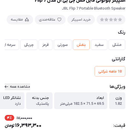
اسپیکر بلوتوثی قابل حمل جی بی ال مدل Flip 7
JBL Flip 7 Portable Bluetooth Speaker
خرید اسپیکر
علاقه‌مندی
مقایسه
رنگ
مشکی
سفید
بنفش
صورتی
قرمز
چریکی
سرمه ای
گارانتی
18 ماهه شرکتی
ویژگی‌ها
مشاهده همه
وزن
ابعاد
جنس بدنه
نشانگر LED
1.82
69.5 × 71.5 × 182.5 میلی‌متر
پلاستیک
دارد
4٪
17,000,000
16,393,300
قیمت:
تومان