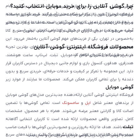
چرا گوشی آنلاین را برای خرید موبایل انتخاب کنید؟
گوشی موبایل، تبلت، لپ‌تاپ و لوازم جانبی باعث شده کاربران بتوانند تمام
نیازهای دیجیتال خود را از یک فروشگاه معتبر تأمین کنند. قیمت‌گذاری منصفانه
فروشگاه گوشی آنلاین با تمرکز بر رضایت مشتری، فرآیند خرید موبایل را ساده،
و شفاف از مهم‌ترین اصول کاری گوشی آنلاین است. هدف ما ایجاد تجربه‌ای
سریع و قابل اعتماد کرده است. تمامی گوشی‌ها با ضمانت اصالت و گارانتی معتبر
آسان، سریع و امن در خرید کالای دیجیتال برای تمامی کاربران ایرانی است.
عرضه می‌شوند تا خیال کاربران از کیفیت کالا راحت باشد. تحویل سریع کالا
به‌خصوص در تهران، یکی از مزیت‌های مهم گوشی آنلاین به‌شمار می‌رود. این
محصولات فروشگاه اینترنتی گوشی آنلاین
مجموعه تلاش می‌کند با ترکیب قیمت مناسب و خدمات حرفه‌ای، بهترین تجربه
خرید موبایل را برای کاربران فراهم کند.
در این فروشگاه گستره‌ای کامل از موبایل، تبلت، لپ‌تاپ، ساعت هوشمند،
هندزفری، هدفون، کنسول بازی و لوازم جانبی دیجیتال در دسترس کاربران قرار
دارد. این مجموعه با تمرکز بر کیفیت و خدمات حرفه‌ای، خریدی سریع و بدون
دغدغه را برای تمامی کاربران ممکن می‌کند. محصولات ما عبارتند از موارد زیر
گوشی موبایل
است:
فروشگاه اینترنتی گوشی آنلاین ارائه‌دهنده جدیدترین مدل‌های گوشی موبایل
از برندهای معتبر شامل
اپل
و
سامسونگ
است. تمامی گوشی‌ها با تضمین
اصالت کالا و گارانتی معتبر عرضه می‌شوند. همراه با هر محصول، مشخصات
کامل، تصاویر واقعی محصولات ارائه شده است تا کاربران انتخابی آگاهانه
تبلت
داشته باشند. هدف ما ارائه به‌روزترین و محبوب‌ترین گوشی‌ها با قیمت مناسب
مجموعه تبلت‌ها شامل مدل‌هایی با نمایشگرهای باکیفیت، پردازنده‌های سریع
است. با گوشی آنلاین، خرید گوشی موبایل سریع، امن و آسان است.