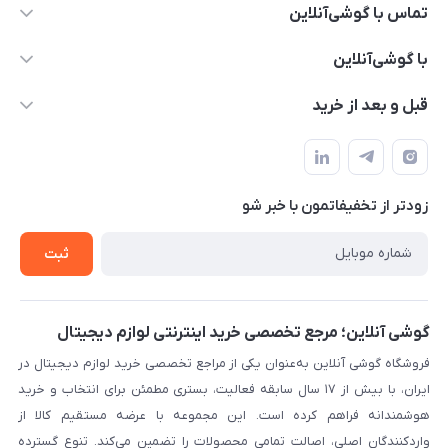
تماس با گوشی‌آنلاین
۰۲۱91001221
با گوشی‌آنلاین
info@gooshi.online
درباره ما
قبل و بعد از خرید
تهران، خیابان جمهوری، پاساژعلاءالدین، طبقه پنجم، واحد 564
تماس با ما
نحوه خرید از گوشی آنلاین
حساب کاربری
شرایط ضمانت هفت روزه
حریم خصوصی
زودتر از تخفیفاتمون با خبر شو
روش ارسال کالا در گوشی آنلاین
خرید سازمانی
روش بازگردانی کالا
ثبت
لیست محصولات
پرسش‌های متداول
بلاگ
گوشی آنلاین؛ مرجع تخصصی خرید اینترنتی لوازم دیجیتال
فروشگاه گوشی آنلاین به‌عنوان یکی از مراجع تخصصی خرید لوازم دیجیتال در
ایران، با بیش از ۱۷ سال سابقه فعالیت، بستری مطمئن برای انتخاب و خرید
هوشمندانه فراهم کرده است. این مجموعه با عرضه مستقیم کالا از
واردکنندگان اصلی، اصالت تمامی محصولات را تضمین می‌کند. تنوع گسترده