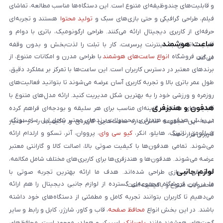
و قابلیت‌های چندوظیفه‌ای متنوع است. این دستگاه‌ها مناسب مطالعه، تماشای
فیلم، طراحی گرافیکی و حتی بازی‌های سبک و
تولید محتوا
هستند و تجربه‌ای
حرفه‌ای از کاربری دیجیتال ارائه می‌کنند. طراحی ارگونومیک، باتری با دوام و
ساعت هوشمند
قابلیت اتصال به اینترنت پرسرعت، کار با تبلت را لذت‌بخش و بدون وقفه
در این فروشگاه
انواع ساعت‌های هوشمند
با طراحی مدرن و امکانات متنوع، از
می‌کند.
برندهای معتبر در دسترس کاربران است. این ساعت‌ها با تمرکز بر عملکرد دقیق،
طول عمر باتری بالا و تجربه کاربری آسان عرضه می‌شوند تا بتوانید فعالیت‌های
روزمره و ورزشی خود را به بهترین شکل مدیریت کنید. ارائه مدل‌های متنوع با
هدفون و هندزفری
قابلیت‌های متفاوت، گزینه‌ای مناسب برای هر سلیقه و بودجه‌ای فراهم کرده
در بخش هدفون و هندزفری، محصولات برندهای معتبر شامل اپل، سامسونگ،
است. این مجموعه تلاش دارد ساعت‌هایی کاربردی و باکیفیت را در اختیار
شیائومی، ناتینگ، هایلو، انکر،
کیو سی وای
، پرووان، آنر، تسکو و ارلدام ارائه
کاربران قرار دهد.
می‌شوند. تمامی هدفون‌ها با کیفیت صوتی بالا، اصالت کالا و گارانتی معتبر
عرضه می‌شوند. هدفون‌ها و هندزفری‌ها برای کاربری‌های مختلف شامل مکالمه،
لوازم جانبی
موسیقی و بازی طراحی شده‌اند. هدف ما ارائه بهترین تجربه صوتی با
ما در این فروشگاه مجموعه‌ای گسترده از لوازم جانبی دیجیتال را هم ارائه
محصولات متنوع و باکیفیت است.
می‌دهیم تا کاربران بتوانند تجربه کامل و مطمئنی از دستگاه‌های خود داشته
باشند. در این بخش انواع
محافظ صفحه
، قاب و کاور، شارژر، کابل و رابط و سایر
گجت‌های هوشمند مانند
پاوربانک
، اسپیکر و هولدر موجود است. محافظ‌های