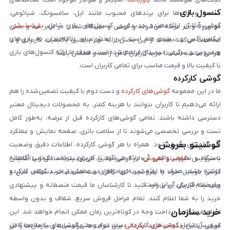
کنسول بازی
صفحه و قاب‌ها برای برندهای محبوب مانند اپل، سامسونگ، شیائومی،
گوشی آنلاین ارائه‌دهنده جدیدترین کنسول‌های بازی شامل
پلی‌استیشن
،
موتورولا و آنر عرضه می‌شوند و گوشی و دستگاه شما را در برابر خط و خش
ایکس‌باکس و نینتندو هم است. این بخش برای علاقه‌مندان به بازی‌های
محافظت می‌کنند. هدف از این بخش ارائه لوازم جانبی باکیفیت، کاربردی و با
ویدیویی و سرگرمی دیجیتال فراهم شده است. هدف ما ارائه کنسول‌های بازی
طراحی مناسب است تا خرید کاربران کامل، راحت و مطمئن باشد.
با کیفیت بالا و قیمت مناسب برای تمامی کاربران است.
گوشی کارکرده
ما در این مجموعه
گوشی‌های کارکرده
و دست دوم با کیفیت تضمین‌شده را هم
ارائه می‌دهیم تا کاربران بتوانند با هزینه کمتر، به محصولات دیجیتال معتبر
دسترسی داشته باشند. تمامی گوشی‌های کارکرده قبل از عرضه، به‌طور کامل
تست و بررسی تخصصی می‌شوند تا از سلامت باتری، صفحه نمایش و عملکرد
گوشیتو بفروش
فنی اطمینان حاصل شود. همراه با هر گوشی کارکرده، اطلاعات دقیق وضعیت
دستگاه و تصاویر واقعی آن ارائه می‌شود تا کاربران بتوانند انتخابی آگاهانه
با سرویس «
گوشیتو بفروش
» در گوشی آنلاین، می‌توانید به‌سادگی و با اطمینان
داشته باشند. هدف ما ارائه تجربه‌ای حرفه‌ای و مطمئن از خرید گوشی کارکرده
گوشی موبایل خود را بفروشید. تنها کافی است مشخصات دستگاه، مدل و
برای تمام کاربران ایرانی است.
وضعیت فیزیکی آن را وارد کنید تا کارشناسان ما قیمت منصفانه و پیشنهادی
خرید را به شما اعلام کنند. تمام مراحل فروش سریع، شفاف و بدون واسطه
خرید سازمان
انجام می‌شود و پرداخت وجه در کوتاه‌ترین زمان ممکن انجام خواهد شد. این
سرویس شامل گوشی‌های کارکرده، دست دوم و حتی گوشی‌های با سلامت کامل
گوشی آنلاین
خدمات خرید سازمانی
برای شرکت‌ها، مؤسسات و سازمان‌ها را نیز