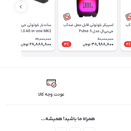
آب
اسپیکر بلوتوثی قابل حمل ضدآب
ساندبار بلوتوثی جی‌بی‌ال مدل
جی‌بی‌ال مدل Pulse 5
Bar 2.0 All-in-one MK2
32,000,000
40,000,000
28,888,800
38,988,800
10٪
3٪
2٪
تومان
تومان
عودت وجه کالا
همراه ما باشید! همیشه...