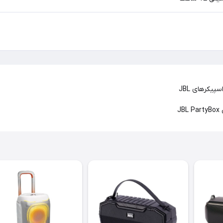
پیکرهای JBL
J