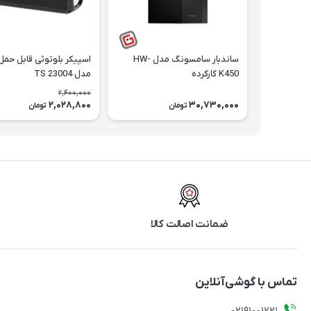
ساندبار سامسونگ مدل HW-
اسپیکر بلوتوثی قابل حم
K450 کارکرده
مدل TS 23004
2,400,000
2,028,800
30,730,000
تومان
تومان
ضمانت اصالت کالا
تماس با گوشی‌آنلاین