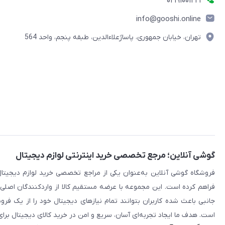
۰۲۱91001221
info@gooshi.online
تهران، خیابان جمهوری، پاساژعلاءالدین، طبقه پنجم، واحد 564
گوشی آنلاین؛ مرجع تخصصی خرید اینترنتی لوازم دیجیتال
فراهم کرده است. این مجموعه با عرضه مستقیم کالا از واردکنندگان اصلی
جانبی باعث شده کاربران بتوانند تمام نیازهای دیجیتال خود را از یک ف
است. هدف ما ایجاد تجربه‌ای آسان، سریع و امن در خرید کالای دیجیتال برای 