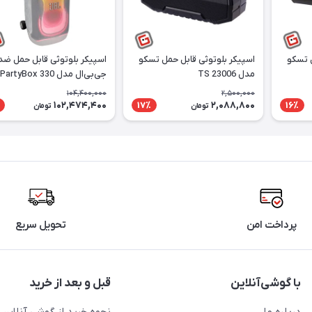
ل تسکو
اسپیکر بلوتوثی قابل حمل تسکو
اسپیکر بلوتوثی قابل حمل ضد
مدل TS 23006
جی‌بی‌ال مدل PartyBox 330
104,400,000
2,500,000
102,474,400
2,088,800
17٪
16٪
تومان
تومان
پرداخت امن
تحویل سریع
با گوشی‌آنلاین
قبل و بعد از خرید
درباره ما
نحوه خرید از گوشی آنلاین