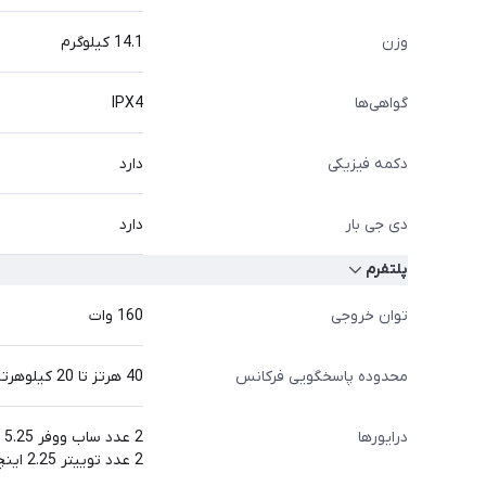
وزن
14.1 کیلوگرم
گواهی‌ها
IPX4
دکمه فیزیکی
دارد
دی جی بار
دارد
پلتفرم
توان خروجی
160 وات
محدوده پاسخگویی فرکانس
40 هرتز تا 20 کیلوهرتز (-6 دسی بل)
درایورها
2 عدد ساب ووفر 5.25 اینچی
2 عدد توییتر 2.25 اینچی