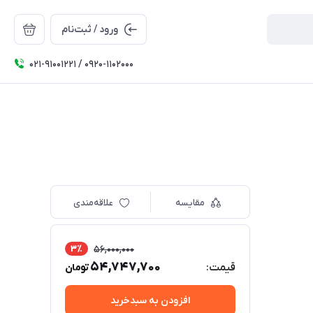
ورود / ثبت‌نام
۰۲۱-91001221 / 0920-1102000
مقایسه
علاقه‌مندی
3٪
56,000,000
54,747,700
قیمت:
تومان
افزودن به سبدخرید