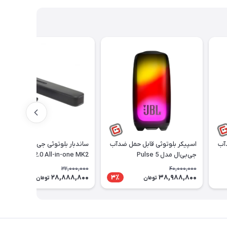
آب
اسپیکر بلوتوثی قابل حمل ضدآب
ساندبار بلوتوثی جی‌بی‌ال مدل
جی‌بی‌ال مدل Pulse 5
Bar 2.0 All-in-one MK2
32,000,000
40,000,000
28,888,800
38,988,800
10٪
3٪
تومان
تومان