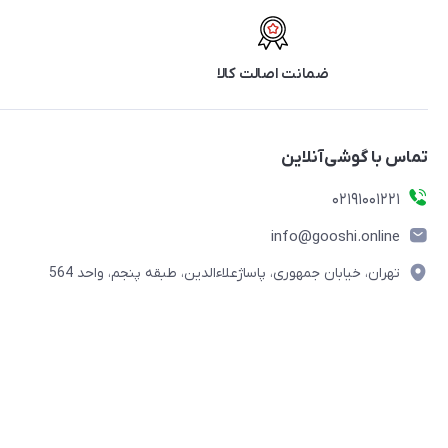
ضمانت اصالت کالا
تماس با گوشی‌آنلاین
۰۲۱91001221
info@gooshi.online
تهران، خیابان جمهوری، پاساژعلاءالدین، طبقه پنجم، واحد 564