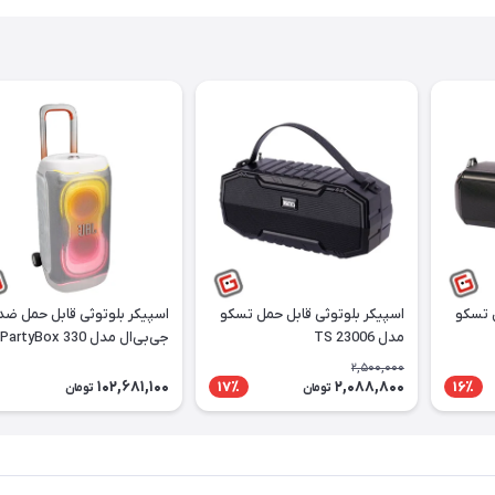
ل تسکو
اسپیکر بلوتوثی قابل حمل تسکو
اسپیکر بلوتوثی قابل حمل ضد
مدل TS 23006
جی‌بی‌ال مدل PartyBox 330
2,500,000
102,681,100
2,088,800
17٪
16٪
تومان
تومان