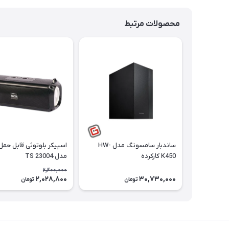
محصولات مرتبط
ساندبار سامسونگ مدل HW-
اسپیکر بلوتوثی قابل حم
K450 کارکرده
مدل TS 23004
2,400,000
2,028,800
30,730,000
تومان
تومان