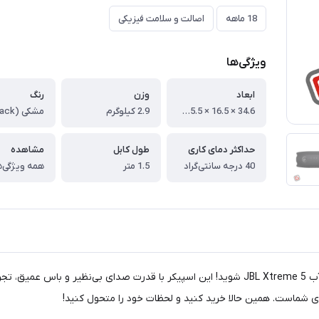
18 ماهه
اصالت و سلامت فیزیکی
ویژگی‌ها
ابعاد
وزن
رنگ
34.6 × 16.5 × 15.5 سانتی‌متر
2.9 کیلوگرم
حداکثر دمای کاری
طول کابل
مشاهده
40 درجه سانتی‌گراد
1.5 متر
همه ویژگی‌ه
آمادهٔ تجربهٔ صدایی فوق‌العاده با اسپیکر بلوتوثی قابل حمل و ضدآب JBL Xtreme 5 شوید! این اسپیکر
ی شماست. همین حالا خرید کنید و لحظات خود را متحول کنید!