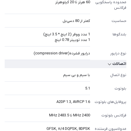
محدوده پاسخگویی
60 هرتز تا 20 کیلوهرتز
فرکانس
حساسیت
کمتر از 80 دسی‌بل
بلندگوها
1 عدد ووفر (2 اینچ * 3.5 اینچ)
1 عدد توییتر 0.78 اینچ
نوع درایور
درایور فشرده(compression driver)
اتصالات
نوع اتصال
با سیم و بی سیم
بلوتوث
5.1
پروفایل‌های بلوتوث
A2DP 1.3, AVRCP 1.6
فرکانس بلوتوث
2400 MHz تا 2483.5 MHz
مدولاسیون فرستنده
GFSK, π/4 DQPSK, 8DPSK