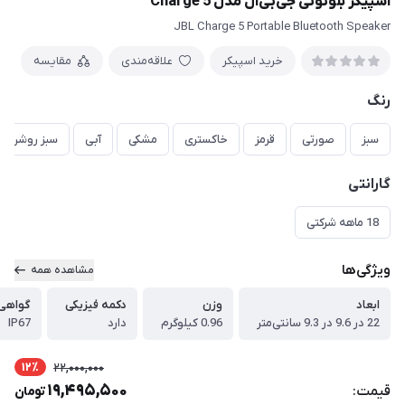
اسپیکر بلوتوثی جی‌بی‌ال مدل Charge 5
JBL Charge 5 Portable Bluetooth Speaker
خرید اسپیکر
علاقه‌مندی
مقایسه
رنگ
سبز
صورتی
قرمز
خاکستری
مشکی
آبی
سبز روشن
گارانتی
18 ماهه شرکتی
ویژگی‌ها
مشاهده همه
ابعاد
وزن
دکمه فیزیکی
گواهی‌
22 در 9.6 در 9.3 سانتی‌متر
0.96 کیلوگرم
دارد
IP67
12٪
22,000,000
19,495,500
قیمت:
تومان