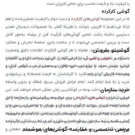
با کیفیت بالا و قیمت مناسب برای تمامی کاربران است.
گوشی کارکرده
ما در این مجموعه
گوشی‌های کارکرده
و دست دوم با کیفیت تضمین‌شده را هم
ارائه می‌دهیم تا کاربران بتوانند با هزینه کمتر، به محصولات دیجیتال معتبر
دسترسی داشته باشند. تمامی گوشی‌های کارکرده قبل از عرضه، به‌طور کامل
تست و بررسی تخصصی می‌شوند تا از سلامت باتری، صفحه نمایش و عملکرد
گوشیتو بفروش
فنی اطمینان حاصل شود. همراه با هر گوشی کارکرده، اطلاعات دقیق وضعیت
دستگاه و تصاویر واقعی آن ارائه می‌شود تا کاربران بتوانند انتخابی آگاهانه
با سرویس «
گوشیتو بفروش
» در گوشی آنلاین، می‌توانید به‌سادگی و با اطمینان
داشته باشند. هدف ما ارائه تجربه‌ای حرفه‌ای و مطمئن از خرید گوشی کارکرده
گوشی موبایل خود را بفروشید. تنها کافی است مشخصات دستگاه، مدل و
برای تمام کاربران ایرانی است.
وضعیت فیزیکی آن را وارد کنید تا کارشناسان ما قیمت منصفانه و پیشنهادی
خرید را به شما اعلام کنند. تمام مراحل فروش سریع، شفاف و بدون واسطه
خرید سازمان
انجام می‌شود و پرداخت وجه در کوتاه‌ترین زمان ممکن انجام خواهد شد. این
سرویس شامل گوشی‌های کارکرده، دست دوم و حتی گوشی‌های با سلامت کامل
گوشی آنلاین
خدمات خرید سازمانی
برای شرکت‌ها، مؤسسات و سازمان‌ها را نیز
است تا همه کاربران بتوانند از آن استفاده کنند. هدف ما فراهم کردن تجربه‌ای
فراهم کرده است تا بتوانند کالاهای دیجیتال و موبایل را به صورت رسمی و با
امن، راحت و مطمئن برای فروش گوشی‌های کاربران است. با «گوشیتو بفروش»،
شرایط ویژه تهیه کنند. برای ثبت درخواست خرید سازمانی لازم است فرم مربوطه
گوشی قدیمی شما به بهترین قیمت خریداری و در چرخه دیجیتال بازگردانده
را در صفحه خرید سازمانی به‌طور کامل و دقیق تکمیل نمایید تا تیم ما بتواند
بررسی تخصصی و مقایسه گوشی‌های هوشمند
می‌شود.
سفارش شما را بررسی و پیگیری کند. هدف ما فراهم کردن تجربه‌ای مطمئن و