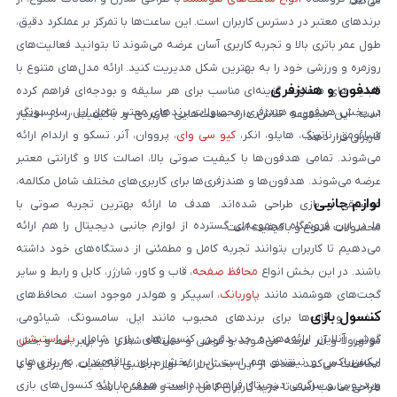
می‌کند.
برندهای معتبر در دسترس کاربران است. این ساعت‌ها با تمرکز بر عملکرد دقیق،
طول عمر باتری بالا و تجربه کاربری آسان عرضه می‌شوند تا بتوانید فعالیت‌های
روزمره و ورزشی خود را به بهترین شکل مدیریت کنید. ارائه مدل‌های متنوع با
هدفون و هندزفری
قابلیت‌های متفاوت، گزینه‌ای مناسب برای هر سلیقه و بودجه‌ای فراهم کرده
در بخش هدفون و هندزفری، محصولات برندهای معتبر شامل اپل، سامسونگ،
است. این مجموعه تلاش دارد ساعت‌هایی کاربردی و باکیفیت را در اختیار
شیائومی، ناتینگ، هایلو، انکر،
کیو سی وای
، پرووان، آنر، تسکو و ارلدام ارائه
کاربران قرار دهد.
می‌شوند. تمامی هدفون‌ها با کیفیت صوتی بالا، اصالت کالا و گارانتی معتبر
عرضه می‌شوند. هدفون‌ها و هندزفری‌ها برای کاربری‌های مختلف شامل مکالمه،
لوازم جانبی
موسیقی و بازی طراحی شده‌اند. هدف ما ارائه بهترین تجربه صوتی با
ما در این فروشگاه مجموعه‌ای گسترده از لوازم جانبی دیجیتال را هم ارائه
محصولات متنوع و باکیفیت است.
می‌دهیم تا کاربران بتوانند تجربه کامل و مطمئنی از دستگاه‌های خود داشته
باشند. در این بخش انواع
محافظ صفحه
، قاب و کاور، شارژر، کابل و رابط و سایر
گجت‌های هوشمند مانند
پاوربانک
، اسپیکر و هولدر موجود است. محافظ‌های
کنسول بازی
صفحه و قاب‌ها برای برندهای محبوب مانند اپل، سامسونگ، شیائومی،
گوشی آنلاین ارائه‌دهنده جدیدترین کنسول‌های بازی شامل
پلی‌استیشن
،
موتورولا و آنر عرضه می‌شوند و گوشی و دستگاه شما را در برابر خط و خش
ایکس‌باکس و نینتندو هم است. این بخش برای علاقه‌مندان به بازی‌های
محافظت می‌کنند. هدف از این بخش ارائه لوازم جانبی باکیفیت، کاربردی و با
ویدیویی و سرگرمی دیجیتال فراهم شده است. هدف ما ارائه کنسول‌های بازی
طراحی مناسب است تا خرید کاربران کامل، راحت و مطمئن باشد.