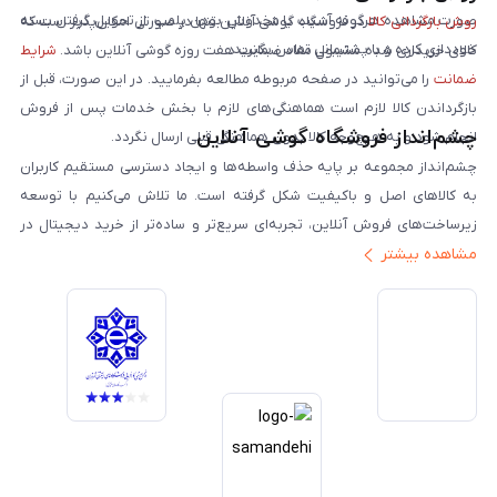
صورت مشاهده هرگونه آسیب یا مخدوش بودن پلمپ، از تحویل گرفتن بسته
روش بازگردانی کالا
در فروشگاه گوشی آنلاین تنها در صورتی امکان‌پذیر است که
خودداری کرده و با پشتیبانی تماس بگیرید.
کالای خریداری شده مشمول مفاد ضمانت هفت روزه گوشی آنلاین باشد.
شرایط
ضمانت
را می‌توانید در صفحه مربوطه مطالعه بفرمایید. در این صورت، قبل از
بازگرداندن کالا لازم است هماهنگی‌های لازم با بخش خدمات پس از فروش
چشم‌انداز فروشگاه گوشی آنلاین
انجام شود و به هیچ‌وجه کالا بدون هماهنگی قبلی ارسال نگردد.
چشم‌انداز مجموعه بر پایه حذف واسطه‌ها و ایجاد دسترسی مستقیم کاربران
به کالاهای اصل و باکیفیت شکل گرفته است. ما تلاش می‌کنیم با توسعه
زیرساخت‌های فروش آنلاین، تجربه‌ای سریع‌تر و ساده‌تر از خرید دیجیتال در
مشاهده بیشتر
ایران ارائه دهیم. تبدیل‌شدن به مرجعی قابل اعتماد برای خرید کالای دیجیتال،
یکی از اهداف اصلی این مجموعه است. تمرکز بر رضایت مشتری، نوآوری در
خدمات و به‌روزرسانی مداوم محصولات، مسیر ما را روشن‌تر می‌کند. ما باور
داریم آینده بازار دیجیتال متعلق به کسب‌وکارهایی است که صداقت و شفافیت
را در اولویت قرار می‌دهند. گوشی آنلاین با تکیه بر تجربه و تخصص، با قدرت به
سمت تحقق این چشم‌انداز حرکت می‌کند.