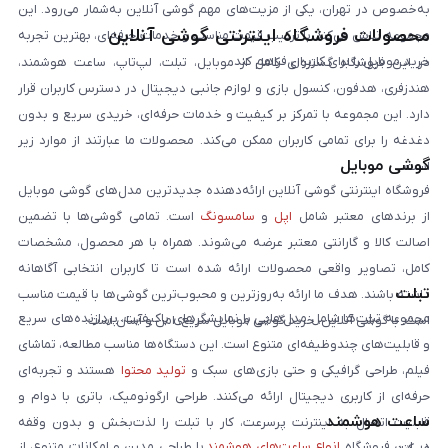
به‌خصوص در تهران، یکی از مزیت‌های مهم گوشی آنلاین به‌شمار می‌رود. این
محصولات فروشگاه اینترنتی گوشی آنلاین
مجموعه تلاش می‌کند با ترکیب قیمت مناسب و خدمات حرفه‌ای، بهترین تجربه
خرید موبایل را برای کاربران فراهم کند.
در این فروشگاه گستره‌ای کامل از موبایل، تبلت، لپ‌تاپ، ساعت هوشمند،
هندزفری، هدفون، کنسول بازی و لوازم جانبی دیجیتال در دسترس کاربران قرار
دارد. این مجموعه با تمرکز بر کیفیت و خدمات حرفه‌ای، خریدی سریع و بدون
دغدغه را برای تمامی کاربران ممکن می‌کند. محصولات ما عبارتند از موارد زیر
گوشی موبایل
است:
فروشگاه اینترنتی گوشی آنلاین ارائه‌دهنده جدیدترین مدل‌های گوشی موبایل
از برندهای معتبر شامل
اپل
و
سامسونگ
است. تمامی گوشی‌ها با تضمین
اصالت کالا و گارانتی معتبر عرضه می‌شوند. همراه با هر محصول، مشخصات
کامل، تصاویر واقعی محصولات ارائه شده است تا کاربران انتخابی آگاهانه
تبلت
داشته باشند. هدف ما ارائه به‌روزترین و محبوب‌ترین گوشی‌ها با قیمت مناسب
مجموعه تبلت‌ها شامل مدل‌هایی با نمایشگرهای باکیفیت، پردازنده‌های سریع
است. با گوشی آنلاین، خرید گوشی موبایل سریع، امن و آسان است.
و قابلیت‌های چندوظیفه‌ای متنوع است. این دستگاه‌ها مناسب مطالعه، تماشای
فیلم، طراحی گرافیکی و حتی بازی‌های سبک و
تولید محتوا
هستند و تجربه‌ای
حرفه‌ای از کاربری دیجیتال ارائه می‌کنند. طراحی ارگونومیک، باتری با دوام و
ساعت هوشمند
قابلیت اتصال به اینترنت پرسرعت، کار با تبلت را لذت‌بخش و بدون وقفه
در این فروشگاه
انواع ساعت‌های هوشمند
با طراحی مدرن و امکانات متنوع، از