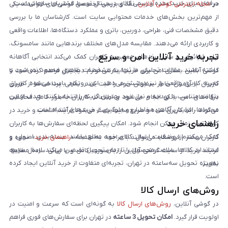
حرفه‌ای برای خرید عمده و رسمی کالای دیجیتال توسط مشتریان سازمانی است.
در
مجله اینترنتی گوشی آنلاین
، نقد و بررسی تخصصی گوشی‌های هوشمند یکی
از مهم‌ترین بخش‌های خدمات محتوایی سایت است. کارشناسان ما با بررسی
دقیق مشخصات فنی، طراحی، دوربین، باتری و عملکرد دستگاه‌ها، اطلاعات واقعی
و کاربردی ارائه می‌دهند. مقایسه مدل‌های مختلف برندهایی مانند سامسونگ،
تجربه خرید آنلاین امن و سریع
اپل، شیائومی و سایر برندهای معتبر به کاربران کمک می‌کند انتخابی آگاهانه
داشته باشند. مقالات تحلیلی ما تنها به مشخصات ظاهری محدود نمی‌شود و
گوشی آنلاین بستری امن برای خرید اینترنتی لوازم دیجیتال فراهم کرده است تا
تجربه کاربری واقعی را نیز پوشش می‌دهد. این رویکرد باعث می‌شود کاربران
کاربران با آرامش خاطر سفارش خود را ثبت کنند. تمامی پرداخت‌ها از طریق
بتوانند متناسب با بودجه و نیاز خود بهترین گزینه را انتخاب کنند. هدف از این
درگاه‌های امن بانکی انجام می‌شود و اطلاعات کاربران به‌طور کامل محافظت
محتواها، افزایش آگاهی مخاطبان و جلوگیری از خریدهای اشتباه است.
می‌گردد. رابط کاربری ساده و سریع سایت باعث می‌شود فرآیند انتخاب و خرید در
راهنمای خرید
کوتاه‌ترین زمان ممکن انجام شود. امکان پیگیری لحظه‌ای سفارش‌ها به کاربران
کمک می‌کند از وضعیت ارسال کالای خود مطلع باشند. بسته‌بندی اصولی و
کاربران محترم فروشگاه می‌توانند با مراجعه به صفحه «
راهنمای خرید
»، نحوه و
استاندارد کالاها، سلامت محصول را تا زمان تحویل تضمین می‌کند. ارسال سریع،
فرایند خرید از سایت گوشی آنلاین را به‌صورت کامل و با زبانی ساده مطالعه
به‌ویژه تحویل سه‌ساعته در تهران، تجربه‌ای متفاوت از خرید آنلاین ایجاد کرده
نمایند.
است.
روش‌های ارسال کالا
در گوشی آنلاین،
روش‌های ارسال کالا
به گونه‌ای است که سرعت و امنیت در
اولویت قرار گیرد.
امکان تحویل 3 ساعته
در تهران برای سفارش‌های فوری فراهم