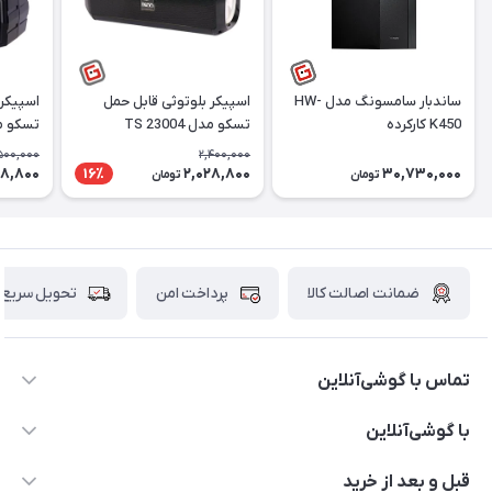
ساندبار سامسونگ مدل HW-
اسپیکر بلوتوثی قابل حمل
اسپیکر 
K450 کارکرده
تسکو مدل TS 23004
تسکو مدل 06
500,000
2,400,000
88,800
2,028,800
30,730,000
16٪
تومان
تومان
ضمانت اصالت کالا
پرداخت امن
تحویل سریع
تماس با گوشی‌آنلاین
۰۲۱91001221
با گوشی‌آنلاین
info@gooshi.online
درباره ما
قبل و بعد از خرید