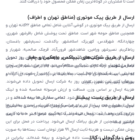
است تا مشتریان در کوتاه‌ترین زمان ممکن محصول خود را دریافت کنند.
ارسال از طریق پیک موتوری (مناطق تهران و اطراف)
ارسال از طریق پیک موتوری در گوشی آنلاین شامل تمامی مناطق ۲۲گانه تهران و
همچنین مناطق حومه شهر است. مناطق تحت پوشش شامل باقرشهر، شهرری،
چهاردانگه، شهرقدس، کهریزک، اسلامشهر، پاکدشت، نسیم‌شهر، باغستان،
رباط‌کریم، نصیرشهر، ورامین، شاهدشهر، فرون‌آباد، قرچک، صالحیه، شهریار و
ارسال از طریق شرکت‌های تیپاکس، ماهکس و چاپار
اندیشه می‌شود.
سفارش‌های ثبت‌شده در روزهای کاری همان روز تحویل
ارسال از طریق شرکت‌های تیپاکس، ماهکس و چاپار برای شهرهای تحت
داده می‌شوند
و ارائه کارت شناسایی هنگام دریافت کالا الزامی است. در صورتی
پوشش این شرکت‌ها فراهم است. سفارش‌هایی که بین ساعت ۱۰ تا ۱۵ در
که پلمپ بسته مخدوش یا آسیب دیده باشد، از دریافت آن خودداری کرده و
روزهای کاری ثبت شوند، همان روز به شرکت ارسال تحویل داده می‌شوند.
سریعاً با پشتیبانی تماس بگیرید.
هزینه ارسال بر اساس وزن، مسافت و ارزش مرسوله محاسبه شده و لینک
ارسال از طریق پست پیشتاز
پرداخت برای تحویل‌گیرنده ارسال می‌شود.
تمامی سفارش‌ها بیمه شده‌اند
و در
ارسال از طریق پست پیشتاز نیز برای سراسر کشور امکان‌پذیر است و سفارش‌ها
صورت مفقودی کالا، پس از تایید شرکت حمل‌ونقل، هزینه پرداختی به مشتری
در روز کاری بعد از ثبت، ارسال می‌شوند. کد رهگیری مرسوله در حساب کاربری
بازگردانده خواهد شد. توجه داشته باشید که بیمه شامل کسر ۱۰ تا ۱۵ درصد
مشتری و همچنین از طریق پیامک ارسال می‌شود. پرداخت در محل برای این
فرانشیز است.
روش ممکن نیست و هزینه ثابت ارسال ۹۹ هزار تومان است. بسته‌ها به صورت
روش بازگردانی کالا
پلمپ شده تحویل اداره پست داده می‌شوند و بیمه شده‌اند، بنابراین در