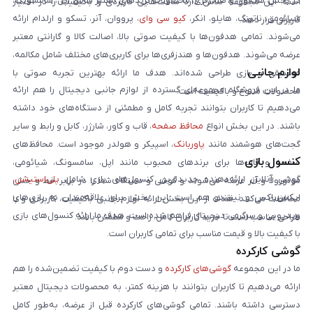
در بخش هدفون و هندزفری، محصولات برندهای معتبر شامل اپل، سامسونگ،
است. این مجموعه تلاش دارد ساعت‌هایی کاربردی و باکیفیت را در اختیار
شیائومی، ناتینگ، هایلو، انکر،
کیو سی وای
، پرووان، آنر، تسکو و ارلدام ارائه
کاربران قرار دهد.
می‌شوند. تمامی هدفون‌ها با کیفیت صوتی بالا، اصالت کالا و گارانتی معتبر
عرضه می‌شوند. هدفون‌ها و هندزفری‌ها برای کاربری‌های مختلف شامل مکالمه،
لوازم جانبی
موسیقی و بازی طراحی شده‌اند. هدف ما ارائه بهترین تجربه صوتی با
ما در این فروشگاه مجموعه‌ای گسترده از لوازم جانبی دیجیتال را هم ارائه
محصولات متنوع و باکیفیت است.
می‌دهیم تا کاربران بتوانند تجربه کامل و مطمئنی از دستگاه‌های خود داشته
باشند. در این بخش انواع
محافظ صفحه
، قاب و کاور، شارژر، کابل و رابط و سایر
گجت‌های هوشمند مانند
پاوربانک
، اسپیکر و هولدر موجود است. محافظ‌های
کنسول بازی
صفحه و قاب‌ها برای برندهای محبوب مانند اپل، سامسونگ، شیائومی،
گوشی آنلاین ارائه‌دهنده جدیدترین کنسول‌های بازی شامل
پلی‌استیشن
،
موتورولا و آنر عرضه می‌شوند و گوشی و دستگاه شما را در برابر خط و خش
ایکس‌باکس و نینتندو هم است. این بخش برای علاقه‌مندان به بازی‌های
محافظت می‌کنند. هدف از این بخش ارائه لوازم جانبی باکیفیت، کاربردی و با
ویدیویی و سرگرمی دیجیتال فراهم شده است. هدف ما ارائه کنسول‌های بازی
طراحی مناسب است تا خرید کاربران کامل، راحت و مطمئن باشد.
با کیفیت بالا و قیمت مناسب برای تمامی کاربران است.
گوشی کارکرده
ما در این مجموعه
گوشی‌های کارکرده
و دست دوم با کیفیت تضمین‌شده را هم
ارائه می‌دهیم تا کاربران بتوانند با هزینه کمتر، به محصولات دیجیتال معتبر
دسترسی داشته باشند. تمامی گوشی‌های کارکرده قبل از عرضه، به‌طور کامل