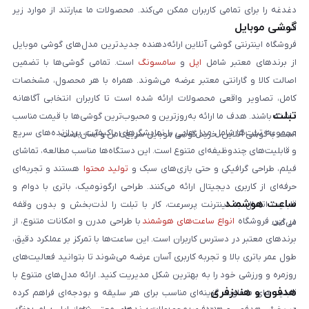
دغدغه را برای تمامی کاربران ممکن می‌کند. محصولات ما عبارتند از موارد زیر
گوشی موبایل
است:
فروشگاه اینترنتی گوشی آنلاین ارائه‌دهنده جدیدترین مدل‌های گوشی موبایل
از برندهای معتبر شامل
اپل
و
سامسونگ
است. تمامی گوشی‌ها با تضمین
اصالت کالا و گارانتی معتبر عرضه می‌شوند. همراه با هر محصول، مشخصات
کامل، تصاویر واقعی محصولات ارائه شده است تا کاربران انتخابی آگاهانه
تبلت
داشته باشند. هدف ما ارائه به‌روزترین و محبوب‌ترین گوشی‌ها با قیمت مناسب
مجموعه تبلت‌ها شامل مدل‌هایی با نمایشگرهای باکیفیت، پردازنده‌های سریع
است. با گوشی آنلاین، خرید گوشی موبایل سریع، امن و آسان است.
و قابلیت‌های چندوظیفه‌ای متنوع است. این دستگاه‌ها مناسب مطالعه، تماشای
فیلم، طراحی گرافیکی و حتی بازی‌های سبک و
تولید محتوا
هستند و تجربه‌ای
حرفه‌ای از کاربری دیجیتال ارائه می‌کنند. طراحی ارگونومیک، باتری با دوام و
ساعت هوشمند
قابلیت اتصال به اینترنت پرسرعت، کار با تبلت را لذت‌بخش و بدون وقفه
در این فروشگاه
انواع ساعت‌های هوشمند
با طراحی مدرن و امکانات متنوع، از
می‌کند.
برندهای معتبر در دسترس کاربران است. این ساعت‌ها با تمرکز بر عملکرد دقیق،
طول عمر باتری بالا و تجربه کاربری آسان عرضه می‌شوند تا بتوانید فعالیت‌های
روزمره و ورزشی خود را به بهترین شکل مدیریت کنید. ارائه مدل‌های متنوع با
هدفون و هندزفری
قابلیت‌های متفاوت، گزینه‌ای مناسب برای هر سلیقه و بودجه‌ای فراهم کرده