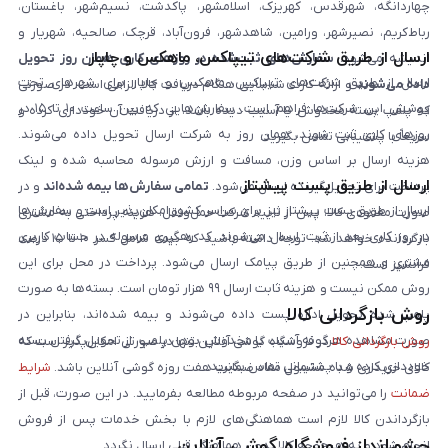
چهاردانگه، شهرقدس، کهریزک، اسلامشهر، پاکدشت، نسیم‌شهر، باغستان،
رباط‌کریم، نصیرشهر، ورامین، شاهدشهر، فرون‌آباد، قرچک، صالحیه، شهریار و
ارسال از طریق شرکت‌های تیپاکس، ماهکس و چاپار
اندیشه می‌شود.
سفارش‌های ثبت‌شده در روزهای کاری همان روز تحویل
ارسال از طریق شرکت‌های تیپاکس، ماهکس و چاپار برای شهرهای تحت
داده می‌شوند
و ارائه کارت شناسایی هنگام دریافت کالا الزامی است. در صورتی
پوشش این شرکت‌ها فراهم است. سفارش‌هایی که بین ساعت ۱۰ تا ۱۵ در
که پلمپ بسته مخدوش یا آسیب دیده باشد، از دریافت آن خودداری کرده و
روزهای کاری ثبت شوند، همان روز به شرکت ارسال تحویل داده می‌شوند.
سریعاً با پشتیبانی تماس بگیرید.
هزینه ارسال بر اساس وزن، مسافت و ارزش مرسوله محاسبه شده و لینک
ارسال از طریق پست پیشتاز
پرداخت برای تحویل‌گیرنده ارسال می‌شود.
تمامی سفارش‌ها بیمه شده‌اند
و در
ارسال از طریق پست پیشتاز نیز برای سراسر کشور امکان‌پذیر است و سفارش‌ها
صورت مفقودی کالا، پس از تایید شرکت حمل‌ونقل، هزینه پرداختی به مشتری
در روز کاری بعد از ثبت، ارسال می‌شوند. کد رهگیری مرسوله در حساب کاربری
بازگردانده خواهد شد. توجه داشته باشید که بیمه شامل کسر ۱۰ تا ۱۵ درصد
مشتری و همچنین از طریق پیامک ارسال می‌شود. پرداخت در محل برای این
فرانشیز است.
روش ممکن نیست و هزینه ثابت ارسال ۹۹ هزار تومان است. بسته‌ها به صورت
روش بازگردانی کالا
پلمپ شده تحویل اداره پست داده می‌شوند و بیمه شده‌اند، بنابراین در
صورت مشاهده هرگونه آسیب یا مخدوش بودن پلمپ، از تحویل گرفتن بسته
روش بازگردانی کالا
در فروشگاه گوشی آنلاین تنها در صورتی امکان‌پذیر است که
خودداری کرده و با پشتیبانی تماس بگیرید.
کالای خریداری شده مشمول مفاد ضمانت هفت روزه گوشی آنلاین باشد.
شرایط
ضمانت
را می‌توانید در صفحه مربوطه مطالعه بفرمایید. در این صورت، قبل از
بازگرداندن کالا لازم است هماهنگی‌های لازم با بخش خدمات پس از فروش
چشم‌انداز فروشگاه گوشی آنلاین
انجام شود و به هیچ‌وجه کالا بدون هماهنگی قبلی ارسال نگردد.