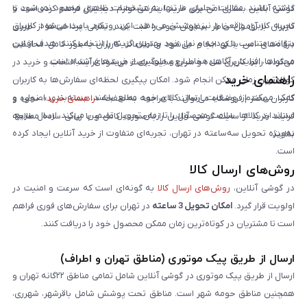
داشته باشند. مقالات تحلیلی ما تنها به مشخصات ظاهری محدود نمی‌شود و
گوشی آنلاین بستری امن برای خرید اینترنتی لوازم دیجیتال فراهم کرده است تا
تجربه کاربری واقعی را نیز پوشش می‌دهد. این رویکرد باعث می‌شود کاربران
کاربران با آرامش خاطر سفارش خود را ثبت کنند. تمامی پرداخت‌ها از طریق
بتوانند متناسب با بودجه و نیاز خود بهترین گزینه را انتخاب کنند. هدف از این
درگاه‌های امن بانکی انجام می‌شود و اطلاعات کاربران به‌طور کامل محافظت
محتواها، افزایش آگاهی مخاطبان و جلوگیری از خریدهای اشتباه است.
می‌گردد. رابط کاربری ساده و سریع سایت باعث می‌شود فرآیند انتخاب و خرید در
راهنمای خرید
کوتاه‌ترین زمان ممکن انجام شود. امکان پیگیری لحظه‌ای سفارش‌ها به کاربران
کمک می‌کند از وضعیت ارسال کالای خود مطلع باشند. بسته‌بندی اصولی و
کاربران محترم فروشگاه می‌توانند با مراجعه به صفحه «
راهنمای خرید
»، نحوه و
استاندارد کالاها، سلامت محصول را تا زمان تحویل تضمین می‌کند. ارسال سریع،
فرایند خرید از سایت گوشی آنلاین را به‌صورت کامل و با زبانی ساده مطالعه
به‌ویژه تحویل سه‌ساعته در تهران، تجربه‌ای متفاوت از خرید آنلاین ایجاد کرده
نمایند.
است.
روش‌های ارسال کالا
در گوشی آنلاین،
روش‌های ارسال کالا
به گونه‌ای است که سرعت و امنیت در
اولویت قرار گیرد.
امکان تحویل 3 ساعته
در تهران برای سفارش‌های فوری فراهم
است تا مشتریان در کوتاه‌ترین زمان ممکن محصول خود را دریافت کنند.
ارسال از طریق پیک موتوری (مناطق تهران و اطراف)
ارسال از طریق پیک موتوری در گوشی آنلاین شامل تمامی مناطق ۲۲گانه تهران و
همچنین مناطق حومه شهر است. مناطق تحت پوشش شامل باقرشهر، شهرری،