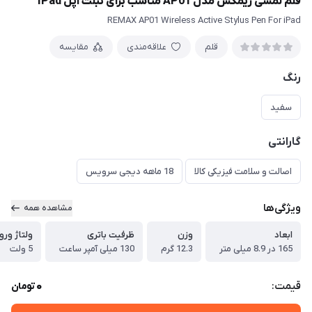
قلم لمسی ریمکس مدل AP01 مناسب برای تبلت اپل IPad
REMAX AP01 Wireless Active Stylus Pen For iPad
قلم
علاقه‌مندی
مقایسه
رنگ
سفید
گارانتی
اصالت و سلامت فیزیکی کالا
18 ماهه دیجی سرویس
ویژگی‌ها
مشاهده همه
ابعاد
وزن
ظرفیت باتری
ولتاژ ور
165 در 8.9 میلی متر
12.3 گرم
130 میلی آمپر ساعت
5 ولت
0
قیمت:
تومان