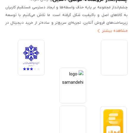
چشم‌انداز مجموعه بر پایه حذف واسطه‌ها و ایجاد دسترسی مستقیم کاربران
به کالاهای اصل و باکیفیت شکل گرفته است. ما تلاش می‌کنیم با توسعه
زیرساخت‌های فروش آنلاین، تجربه‌ای سریع‌تر و ساده‌تر از خرید دیجیتال در
مشاهده بیشتر
ایران ارائه دهیم. تبدیل‌شدن به مرجعی قابل اعتماد برای خرید کالای دیجیتال،
یکی از اهداف اصلی این مجموعه است. تمرکز بر رضایت مشتری، نوآوری در
خدمات و به‌روزرسانی مداوم محصولات، مسیر ما را روشن‌تر می‌کند. ما باور
داریم آینده بازار دیجیتال متعلق به کسب‌وکارهایی است که صداقت و شفافیت
را در اولویت قرار می‌دهند. گوشی آنلاین با تکیه بر تجربه و تخصص، با قدرت به
سمت تحقق این چشم‌انداز حرکت می‌کند.