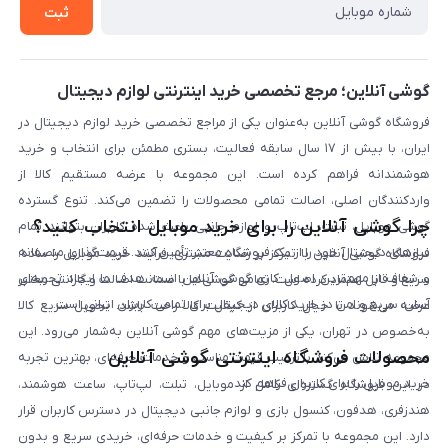
روش بازگردانی کالا
ثبت
لیست محصولات
پرسش‌های متداول
بلاگ
گوشی آنلاین؛ مرجع تخصصی خرید اینترنتی لوازم دیجیتال
فروشگاه گوشی آنلاین به‌عنوان یکی از مراجع تخصصی خرید لوازم دیجیتال در
ایران، با بیش از ۱۷ سال سابقه فعالیت، بستری مطمئن برای انتخاب و خرید
هوشمندانه فراهم کرده است. این مجموعه با عرضه مستقیم کالا از
واردکنندگان اصلی، اصالت تمامی محصولات را تضمین می‌کند. تنوع گسترده
چرا گوشی آنلاین را برای خرید موبایل انتخاب کنید؟
گوشی موبایل، تبلت، لپ‌تاپ و لوازم جانبی باعث شده کاربران بتوانند تمام
نیازهای دیجیتال خود را از یک فروشگاه معتبر تأمین کنند. قیمت‌گذاری منصفانه
فروشگاه گوشی آنلاین با تمرکز بر رضایت مشتری، فرآیند خرید موبایل را ساده،
و شفاف از مهم‌ترین اصول کاری گوشی آنلاین است. هدف ما ایجاد تجربه‌ای
سریع و قابل اعتماد کرده است. تمامی گوشی‌ها با ضمانت اصالت و گارانتی معتبر
آسان، سریع و امن در خرید کالای دیجیتال برای تمامی کاربران ایرانی است.
عرضه می‌شوند تا خیال کاربران از کیفیت کالا راحت باشد. تحویل سریع کالا
به‌خصوص در تهران، یکی از مزیت‌های مهم گوشی آنلاین به‌شمار می‌رود. این
محصولات فروشگاه اینترنتی گوشی آنلاین
مجموعه تلاش می‌کند با ترکیب قیمت مناسب و خدمات حرفه‌ای، بهترین تجربه
خرید موبایل را برای کاربران فراهم کند.
در این فروشگاه گستره‌ای کامل از موبایل، تبلت، لپ‌تاپ، ساعت هوشمند،
هندزفری، هدفون، کنسول بازی و لوازم جانبی دیجیتال در دسترس کاربران قرار
دارد. این مجموعه با تمرکز بر کیفیت و خدمات حرفه‌ای، خریدی سریع و بدون