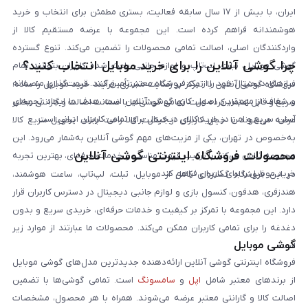
ایران، با بیش از ۱۷ سال سابقه فعالیت، بستری مطمئن برای انتخاب و خرید
هوشمندانه فراهم کرده است. این مجموعه با عرضه مستقیم کالا از
واردکنندگان اصلی، اصالت تمامی محصولات را تضمین می‌کند. تنوع گسترده
چرا گوشی آنلاین را برای خرید موبایل انتخاب کنید؟
گوشی موبایل، تبلت، لپ‌تاپ و لوازم جانبی باعث شده کاربران بتوانند تمام
نیازهای دیجیتال خود را از یک فروشگاه معتبر تأمین کنند. قیمت‌گذاری منصفانه
فروشگاه گوشی آنلاین با تمرکز بر رضایت مشتری، فرآیند خرید موبایل را ساده،
و شفاف از مهم‌ترین اصول کاری گوشی آنلاین است. هدف ما ایجاد تجربه‌ای
سریع و قابل اعتماد کرده است. تمامی گوشی‌ها با ضمانت اصالت و گارانتی معتبر
آسان، سریع و امن در خرید کالای دیجیتال برای تمامی کاربران ایرانی است.
عرضه می‌شوند تا خیال کاربران از کیفیت کالا راحت باشد. تحویل سریع کالا
به‌خصوص در تهران، یکی از مزیت‌های مهم گوشی آنلاین به‌شمار می‌رود. این
محصولات فروشگاه اینترنتی گوشی آنلاین
مجموعه تلاش می‌کند با ترکیب قیمت مناسب و خدمات حرفه‌ای، بهترین تجربه
خرید موبایل را برای کاربران فراهم کند.
در این فروشگاه گستره‌ای کامل از موبایل، تبلت، لپ‌تاپ، ساعت هوشمند،
هندزفری، هدفون، کنسول بازی و لوازم جانبی دیجیتال در دسترس کاربران قرار
دارد. این مجموعه با تمرکز بر کیفیت و خدمات حرفه‌ای، خریدی سریع و بدون
دغدغه را برای تمامی کاربران ممکن می‌کند. محصولات ما عبارتند از موارد زیر
گوشی موبایل
است:
فروشگاه اینترنتی گوشی آنلاین ارائه‌دهنده جدیدترین مدل‌های گوشی موبایل
از برندهای معتبر شامل
اپل
و
سامسونگ
است. تمامی گوشی‌ها با تضمین
اصالت کالا و گارانتی معتبر عرضه می‌شوند. همراه با هر محصول، مشخصات