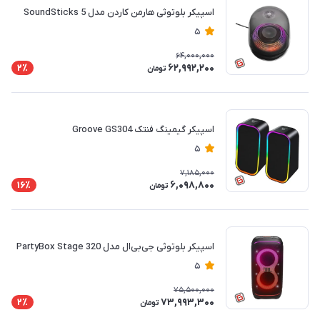
اسپیکر بلوتوثی هارمن کاردن مدل SoundSticks 5
5
64,000,000
62,992,200
2٪
تومان
اسپیکر گیمینگ فنتک Groove GS304
5
7,185,000
6,098,800
16٪
تومان
اسپیکر بلوتوثی جی‌بی‌ال مدل PartyBox Stage 320
5
75,500,000
73,993,300
2٪
تومان