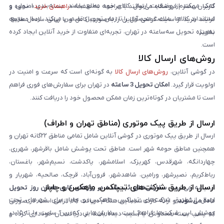
کمک می‌کند از وضعیت ارسال کالای خود مطلع باشند. بسته‌بندی اصولی و
کاربران محترم فروشگاه می‌توانند با مراجعه به صفحه «
راهنمای خرید
»، نحوه و
استاندارد کالاها، سلامت محصول را تا زمان تحویل تضمین می‌کند. ارسال سریع،
فرایند خرید از سایت گوشی آنلاین را به‌صورت کامل و با زبانی ساده مطالعه
به‌ویژه تحویل سه‌ساعته در تهران، تجربه‌ای متفاوت از خرید آنلاین ایجاد کرده
نمایند.
است.
روش‌های ارسال کالا
در گوشی آنلاین،
روش‌های ارسال کالا
به گونه‌ای است که سرعت و امنیت در
اولویت قرار گیرد.
امکان تحویل 3 ساعته
در تهران برای سفارش‌های فوری فراهم
است تا مشتریان در کوتاه‌ترین زمان ممکن محصول خود را دریافت کنند.
ارسال از طریق پیک موتوری (مناطق تهران و اطراف)
ارسال از طریق پیک موتوری در گوشی آنلاین شامل تمامی مناطق ۲۲گانه تهران و
همچنین مناطق حومه شهر است. مناطق تحت پوشش شامل باقرشهر، شهرری،
چهاردانگه، شهرقدس، کهریزک، اسلامشهر، پاکدشت، نسیم‌شهر، باغستان،
رباط‌کریم، نصیرشهر، ورامین، شاهدشهر، فرون‌آباد، قرچک، صالحیه، شهریار و
ارسال از طریق شرکت‌های تیپاکس، ماهکس و چاپار
اندیشه می‌شود.
سفارش‌های ثبت‌شده در روزهای کاری همان روز تحویل
ارسال از طریق شرکت‌های تیپاکس، ماهکس و چاپار برای شهرهای تحت
داده می‌شوند
و ارائه کارت شناسایی هنگام دریافت کالا الزامی است. در صورتی
پوشش این شرکت‌ها فراهم است. سفارش‌هایی که بین ساعت ۱۰ تا ۱۵ در
که پلمپ بسته مخدوش یا آسیب دیده باشد، از دریافت آن خودداری کرده و