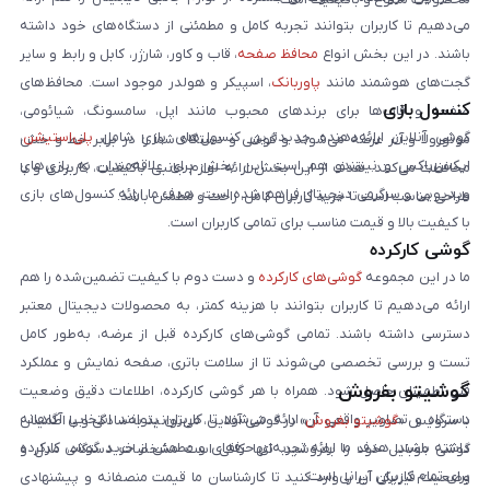
می‌دهیم تا کاربران بتوانند تجربه کامل و مطمئنی از دستگاه‌های خود داشته
باشند. در این بخش انواع
محافظ صفحه
، قاب و کاور، شارژر، کابل و رابط و سایر
گجت‌های هوشمند مانند
پاوربانک
، اسپیکر و هولدر موجود است. محافظ‌های
کنسول بازی
صفحه و قاب‌ها برای برندهای محبوب مانند اپل، سامسونگ، شیائومی،
گوشی آنلاین ارائه‌دهنده جدیدترین کنسول‌های بازی شامل
پلی‌استیشن
،
موتورولا و آنر عرضه می‌شوند و گوشی و دستگاه شما را در برابر خط و خش
ایکس‌باکس و نینتندو هم است. این بخش برای علاقه‌مندان به بازی‌های
محافظت می‌کنند. هدف از این بخش ارائه لوازم جانبی باکیفیت، کاربردی و با
ویدیویی و سرگرمی دیجیتال فراهم شده است. هدف ما ارائه کنسول‌های بازی
طراحی مناسب است تا خرید کاربران کامل، راحت و مطمئن باشد.
با کیفیت بالا و قیمت مناسب برای تمامی کاربران است.
گوشی کارکرده
ما در این مجموعه
گوشی‌های کارکرده
و دست دوم با کیفیت تضمین‌شده را هم
ارائه می‌دهیم تا کاربران بتوانند با هزینه کمتر، به محصولات دیجیتال معتبر
دسترسی داشته باشند. تمامی گوشی‌های کارکرده قبل از عرضه، به‌طور کامل
تست و بررسی تخصصی می‌شوند تا از سلامت باتری، صفحه نمایش و عملکرد
گوشیتو بفروش
فنی اطمینان حاصل شود. همراه با هر گوشی کارکرده، اطلاعات دقیق وضعیت
دستگاه و تصاویر واقعی آن ارائه می‌شود تا کاربران بتوانند انتخابی آگاهانه
با سرویس «
گوشیتو بفروش
» در گوشی آنلاین، می‌توانید به‌سادگی و با اطمینان
داشته باشند. هدف ما ارائه تجربه‌ای حرفه‌ای و مطمئن از خرید گوشی کارکرده
گوشی موبایل خود را بفروشید. تنها کافی است مشخصات دستگاه، مدل و
برای تمام کاربران ایرانی است.
وضعیت فیزیکی آن را وارد کنید تا کارشناسان ما قیمت منصفانه و پیشنهادی