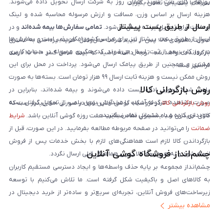
روزهای کاری ثبت شوند، همان روز به شرکت ارسال تحویل داده می‌شوند.
سریعاً با پشتیبانی تماس بگیرید.
هزینه ارسال بر اساس وزن، مسافت و ارزش مرسوله محاسبه شده و لینک
ارسال از طریق پست پیشتاز
پرداخت برای تحویل‌گیرنده ارسال می‌شود.
تمامی سفارش‌ها بیمه شده‌اند
و در
ارسال از طریق پست پیشتاز نیز برای سراسر کشور امکان‌پذیر است و سفارش‌ها
صورت مفقودی کالا، پس از تایید شرکت حمل‌ونقل، هزینه پرداختی به مشتری
در روز کاری بعد از ثبت، ارسال می‌شوند. کد رهگیری مرسوله در حساب کاربری
بازگردانده خواهد شد. توجه داشته باشید که بیمه شامل کسر ۱۰ تا ۱۵ درصد
مشتری و همچنین از طریق پیامک ارسال می‌شود. پرداخت در محل برای این
فرانشیز است.
روش ممکن نیست و هزینه ثابت ارسال ۹۹ هزار تومان است. بسته‌ها به صورت
روش بازگردانی کالا
پلمپ شده تحویل اداره پست داده می‌شوند و بیمه شده‌اند، بنابراین در
صورت مشاهده هرگونه آسیب یا مخدوش بودن پلمپ، از تحویل گرفتن بسته
روش بازگردانی کالا
در فروشگاه گوشی آنلاین تنها در صورتی امکان‌پذیر است که
خودداری کرده و با پشتیبانی تماس بگیرید.
کالای خریداری شده مشمول مفاد ضمانت هفت روزه گوشی آنلاین باشد.
شرایط
ضمانت
را می‌توانید در صفحه مربوطه مطالعه بفرمایید. در این صورت، قبل از
بازگرداندن کالا لازم است هماهنگی‌های لازم با بخش خدمات پس از فروش
چشم‌انداز فروشگاه گوشی آنلاین
انجام شود و به هیچ‌وجه کالا بدون هماهنگی قبلی ارسال نگردد.
چشم‌انداز مجموعه بر پایه حذف واسطه‌ها و ایجاد دسترسی مستقیم کاربران
به کالاهای اصل و باکیفیت شکل گرفته است. ما تلاش می‌کنیم با توسعه
زیرساخت‌های فروش آنلاین، تجربه‌ای سریع‌تر و ساده‌تر از خرید دیجیتال در
مشاهده بیشتر
ایران ارائه دهیم. تبدیل‌شدن به مرجعی قابل اعتماد برای خرید کالای دیجیتال،
یکی از اهداف اصلی این مجموعه است. تمرکز بر رضایت مشتری، نوآوری در