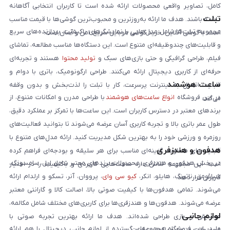
کامل، تصاویر واقعی محصولات ارائه شده است تا کاربران انتخابی آگاهانه
تبلت
داشته باشند. هدف ما ارائه به‌روزترین و محبوب‌ترین گوشی‌ها با قیمت مناسب
مجموعه تبلت‌ها شامل مدل‌هایی با نمایشگرهای باکیفیت، پردازنده‌های سریع
است. با گوشی آنلاین، خرید گوشی موبایل سریع، امن و آسان است.
و قابلیت‌های چندوظیفه‌ای متنوع است. این دستگاه‌ها مناسب مطالعه، تماشای
فیلم، طراحی گرافیکی و حتی بازی‌های سبک و
تولید محتوا
هستند و تجربه‌ای
حرفه‌ای از کاربری دیجیتال ارائه می‌کنند. طراحی ارگونومیک، باتری با دوام و
ساعت هوشمند
قابلیت اتصال به اینترنت پرسرعت، کار با تبلت را لذت‌بخش و بدون وقفه
در این فروشگاه
انواع ساعت‌های هوشمند
با طراحی مدرن و امکانات متنوع، از
می‌کند.
برندهای معتبر در دسترس کاربران است. این ساعت‌ها با تمرکز بر عملکرد دقیق،
طول عمر باتری بالا و تجربه کاربری آسان عرضه می‌شوند تا بتوانید فعالیت‌های
روزمره و ورزشی خود را به بهترین شکل مدیریت کنید. ارائه مدل‌های متنوع با
هدفون و هندزفری
قابلیت‌های متفاوت، گزینه‌ای مناسب برای هر سلیقه و بودجه‌ای فراهم کرده
در بخش هدفون و هندزفری، محصولات برندهای معتبر شامل اپل، سامسونگ،
است. این مجموعه تلاش دارد ساعت‌هایی کاربردی و باکیفیت را در اختیار
شیائومی، ناتینگ، هایلو، انکر،
کیو سی وای
، پرووان، آنر، تسکو و ارلدام ارائه
کاربران قرار دهد.
می‌شوند. تمامی هدفون‌ها با کیفیت صوتی بالا، اصالت کالا و گارانتی معتبر
عرضه می‌شوند. هدفون‌ها و هندزفری‌ها برای کاربری‌های مختلف شامل مکالمه،
لوازم جانبی
موسیقی و بازی طراحی شده‌اند. هدف ما ارائه بهترین تجربه صوتی با
ما در این فروشگاه مجموعه‌ای گسترده از لوازم جانبی دیجیتال را هم ارائه
محصولات متنوع و باکیفیت است.