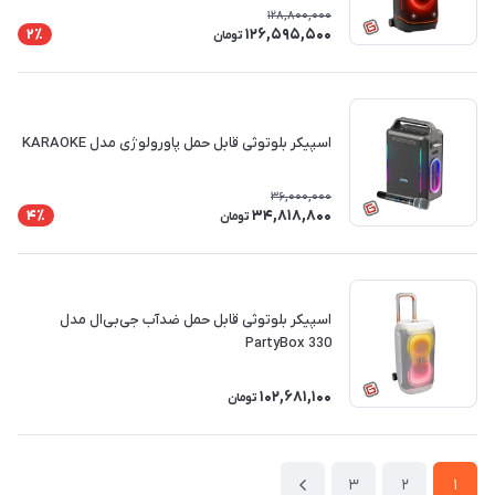
128,800,000
126,595,500
2٪
تومان
اسپیکر بلوتوثی قابل حمل پاورولوژی مدل KARAOKE
36,000,000
34,818,800
4٪
تومان
اسپیکر بلوتوثی قابل حمل ضدآب جی‌بی‌ال مدل
PartyBox 330
102,681,100
تومان
3
2
1