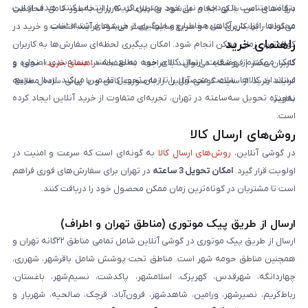
بتوانند متناسب با بودجه و نیاز خود بهترین گزینه را انتخاب کنند. هدف از این
درگاه‌های امن بانکی انجام می‌شود و اطلاعات کاربران به‌طور کامل محافظت
محتواها، افزایش آگاهی مخاطبان و جلوگیری از خریدهای اشتباه است.
می‌گردد. رابط کاربری ساده و سریع سایت باعث می‌شود فرآیند انتخاب و خرید در
راهنمای خرید
کوتاه‌ترین زمان ممکن انجام شود. امکان پیگیری لحظه‌ای سفارش‌ها به کاربران
کمک می‌کند از وضعیت ارسال کالای خود مطلع باشند. بسته‌بندی اصولی و
کاربران محترم فروشگاه می‌توانند با مراجعه به صفحه «
راهنمای خرید
»، نحوه و
استاندارد کالاها، سلامت محصول را تا زمان تحویل تضمین می‌کند. ارسال سریع،
فرایند خرید از سایت گوشی آنلاین را به‌صورت کامل و با زبانی ساده مطالعه
به‌ویژه تحویل سه‌ساعته در تهران، تجربه‌ای متفاوت از خرید آنلاین ایجاد کرده
نمایند.
است.
روش‌های ارسال کالا
در گوشی آنلاین،
روش‌های ارسال کالا
به گونه‌ای است که سرعت و امنیت در
اولویت قرار گیرد.
امکان تحویل 3 ساعته
در تهران برای سفارش‌های فوری فراهم
است تا مشتریان در کوتاه‌ترین زمان ممکن محصول خود را دریافت کنند.
ارسال از طریق پیک موتوری (مناطق تهران و اطراف)
ارسال از طریق پیک موتوری در گوشی آنلاین شامل تمامی مناطق ۲۲گانه تهران و
همچنین مناطق حومه شهر است. مناطق تحت پوشش شامل باقرشهر، شهرری،
چهاردانگه، شهرقدس، کهریزک، اسلامشهر، پاکدشت، نسیم‌شهر، باغستان،
رباط‌کریم، نصیرشهر، ورامین، شاهدشهر، فرون‌آباد، قرچک، صالحیه، شهریار و