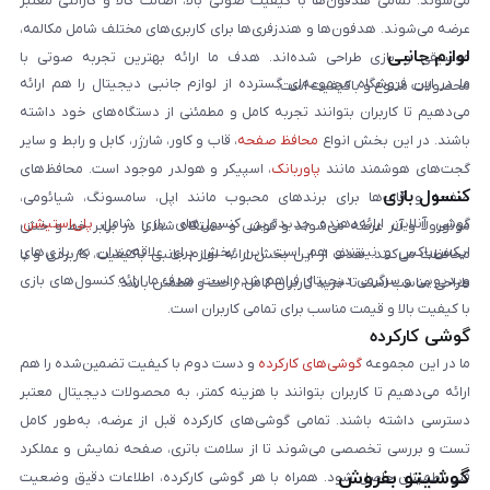
می‌شوند. تمامی هدفون‌ها با کیفیت صوتی بالا، اصالت کالا و گارانتی معتبر
عرضه می‌شوند. هدفون‌ها و هندزفری‌ها برای کاربری‌های مختلف شامل مکالمه،
لوازم جانبی
موسیقی و بازی طراحی شده‌اند. هدف ما ارائه بهترین تجربه صوتی با
ما در این فروشگاه مجموعه‌ای گسترده از لوازم جانبی دیجیتال را هم ارائه
محصولات متنوع و باکیفیت است.
می‌دهیم تا کاربران بتوانند تجربه کامل و مطمئنی از دستگاه‌های خود داشته
باشند. در این بخش انواع
محافظ صفحه
، قاب و کاور، شارژر، کابل و رابط و سایر
گجت‌های هوشمند مانند
پاوربانک
، اسپیکر و هولدر موجود است. محافظ‌های
کنسول بازی
صفحه و قاب‌ها برای برندهای محبوب مانند اپل، سامسونگ، شیائومی،
گوشی آنلاین ارائه‌دهنده جدیدترین کنسول‌های بازی شامل
پلی‌استیشن
،
موتورولا و آنر عرضه می‌شوند و گوشی و دستگاه شما را در برابر خط و خش
ایکس‌باکس و نینتندو هم است. این بخش برای علاقه‌مندان به بازی‌های
محافظت می‌کنند. هدف از این بخش ارائه لوازم جانبی باکیفیت، کاربردی و با
ویدیویی و سرگرمی دیجیتال فراهم شده است. هدف ما ارائه کنسول‌های بازی
طراحی مناسب است تا خرید کاربران کامل، راحت و مطمئن باشد.
با کیفیت بالا و قیمت مناسب برای تمامی کاربران است.
گوشی کارکرده
ما در این مجموعه
گوشی‌های کارکرده
و دست دوم با کیفیت تضمین‌شده را هم
ارائه می‌دهیم تا کاربران بتوانند با هزینه کمتر، به محصولات دیجیتال معتبر
دسترسی داشته باشند. تمامی گوشی‌های کارکرده قبل از عرضه، به‌طور کامل
تست و بررسی تخصصی می‌شوند تا از سلامت باتری، صفحه نمایش و عملکرد
گوشیتو بفروش
فنی اطمینان حاصل شود. همراه با هر گوشی کارکرده، اطلاعات دقیق وضعیت