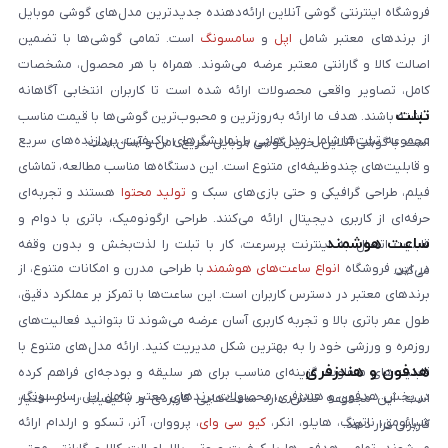
فروشگاه اینترنتی گوشی آنلاین ارائه‌دهنده جدیدترین مدل‌های گوشی موبایل
از برندهای معتبر شامل
اپل
و
سامسونگ
است. تمامی گوشی‌ها با تضمین
اصالت کالا و گارانتی معتبر عرضه می‌شوند. همراه با هر محصول، مشخصات
کامل، تصاویر واقعی محصولات ارائه شده است تا کاربران انتخابی آگاهانه
تبلت
داشته باشند. هدف ما ارائه به‌روزترین و محبوب‌ترین گوشی‌ها با قیمت مناسب
مجموعه تبلت‌ها شامل مدل‌هایی با نمایشگرهای باکیفیت، پردازنده‌های سریع
است. با گوشی آنلاین، خرید گوشی موبایل سریع، امن و آسان است.
و قابلیت‌های چندوظیفه‌ای متنوع است. این دستگاه‌ها مناسب مطالعه، تماشای
فیلم، طراحی گرافیکی و حتی بازی‌های سبک و
تولید محتوا
هستند و تجربه‌ای
حرفه‌ای از کاربری دیجیتال ارائه می‌کنند. طراحی ارگونومیک، باتری با دوام و
ساعت هوشمند
قابلیت اتصال به اینترنت پرسرعت، کار با تبلت را لذت‌بخش و بدون وقفه
در این فروشگاه
انواع ساعت‌های هوشمند
با طراحی مدرن و امکانات متنوع، از
می‌کند.
برندهای معتبر در دسترس کاربران است. این ساعت‌ها با تمرکز بر عملکرد دقیق،
طول عمر باتری بالا و تجربه کاربری آسان عرضه می‌شوند تا بتوانید فعالیت‌های
روزمره و ورزشی خود را به بهترین شکل مدیریت کنید. ارائه مدل‌های متنوع با
هدفون و هندزفری
قابلیت‌های متفاوت، گزینه‌ای مناسب برای هر سلیقه و بودجه‌ای فراهم کرده
در بخش هدفون و هندزفری، محصولات برندهای معتبر شامل اپل، سامسونگ،
است. این مجموعه تلاش دارد ساعت‌هایی کاربردی و باکیفیت را در اختیار
شیائومی، ناتینگ، هایلو، انکر،
کیو سی وای
، پرووان، آنر، تسکو و ارلدام ارائه
کاربران قرار دهد.