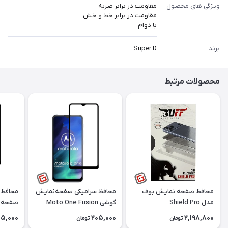
ویژگی های محصول
مقاومت در برابر ضربه
مقاومت در برابر خط و خش
با دوام
برند
Super D
محصولات مرتبط
محافظ صفحه نمایش بوف
محافظ سرامیکی صفحه‌‌‌‌‎نمایش
محافظ 
مدل Shield Pro
گوشی Moto One Fusion
موتورولا
G9 Plus موتورو
05,000
205,000
2,198,800
تومان
تومان