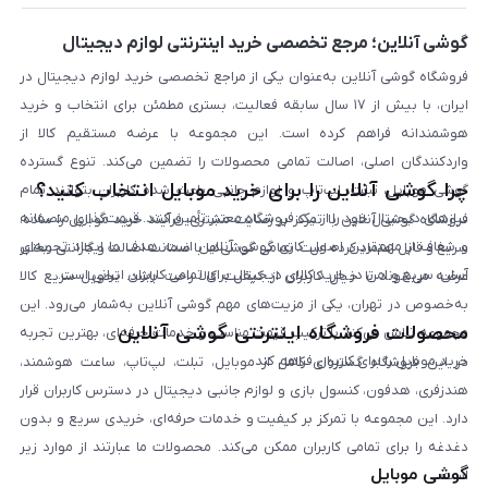
بلاگ
گوشی آنلاین؛ مرجع تخصصی خرید اینترنتی لوازم دیجیتال
فروشگاه گوشی آنلاین به‌عنوان یکی از مراجع تخصصی خرید لوازم دیجیتال در
ایران، با بیش از ۱۷ سال سابقه فعالیت، بستری مطمئن برای انتخاب و خرید
هوشمندانه فراهم کرده است. این مجموعه با عرضه مستقیم کالا از
واردکنندگان اصلی، اصالت تمامی محصولات را تضمین می‌کند. تنوع گسترده
چرا گوشی آنلاین را برای خرید موبایل انتخاب کنید؟
گوشی موبایل، تبلت، لپ‌تاپ و لوازم جانبی باعث شده کاربران بتوانند تمام
نیازهای دیجیتال خود را از یک فروشگاه معتبر تأمین کنند. قیمت‌گذاری منصفانه
فروشگاه گوشی آنلاین با تمرکز بر رضایت مشتری، فرآیند خرید موبایل را ساده،
و شفاف از مهم‌ترین اصول کاری گوشی آنلاین است. هدف ما ایجاد تجربه‌ای
سریع و قابل اعتماد کرده است. تمامی گوشی‌ها با ضمانت اصالت و گارانتی معتبر
آسان، سریع و امن در خرید کالای دیجیتال برای تمامی کاربران ایرانی است.
عرضه می‌شوند تا خیال کاربران از کیفیت کالا راحت باشد. تحویل سریع کالا
به‌خصوص در تهران، یکی از مزیت‌های مهم گوشی آنلاین به‌شمار می‌رود. این
محصولات فروشگاه اینترنتی گوشی آنلاین
مجموعه تلاش می‌کند با ترکیب قیمت مناسب و خدمات حرفه‌ای، بهترین تجربه
خرید موبایل را برای کاربران فراهم کند.
در این فروشگاه گستره‌ای کامل از موبایل، تبلت، لپ‌تاپ، ساعت هوشمند،
هندزفری، هدفون، کنسول بازی و لوازم جانبی دیجیتال در دسترس کاربران قرار
دارد. این مجموعه با تمرکز بر کیفیت و خدمات حرفه‌ای، خریدی سریع و بدون
دغدغه را برای تمامی کاربران ممکن می‌کند. محصولات ما عبارتند از موارد زیر
گوشی موبایل
است: