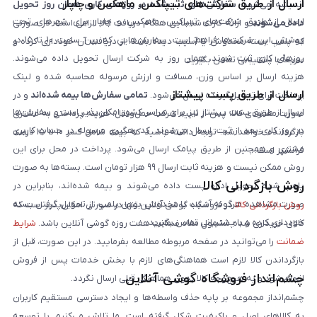
ارسال از طریق شرکت‌های تیپاکس، ماهکس و چاپار
اندیشه می‌شود.
سفارش‌های ثبت‌شده در روزهای کاری همان روز تحویل
ارسال از طریق شرکت‌های تیپاکس، ماهکس و چاپار برای شهرهای تحت
داده می‌شوند
و ارائه کارت شناسایی هنگام دریافت کالا الزامی است. در صورتی
پوشش این شرکت‌ها فراهم است. سفارش‌هایی که بین ساعت ۱۰ تا ۱۵ در
که پلمپ بسته مخدوش یا آسیب دیده باشد، از دریافت آن خودداری کرده و
روزهای کاری ثبت شوند، همان روز به شرکت ارسال تحویل داده می‌شوند.
سریعاً با پشتیبانی تماس بگیرید.
هزینه ارسال بر اساس وزن، مسافت و ارزش مرسوله محاسبه شده و لینک
ارسال از طریق پست پیشتاز
پرداخت برای تحویل‌گیرنده ارسال می‌شود.
تمامی سفارش‌ها بیمه شده‌اند
و در
ارسال از طریق پست پیشتاز نیز برای سراسر کشور امکان‌پذیر است و سفارش‌ها
صورت مفقودی کالا، پس از تایید شرکت حمل‌ونقل، هزینه پرداختی به مشتری
در روز کاری بعد از ثبت، ارسال می‌شوند. کد رهگیری مرسوله در حساب کاربری
بازگردانده خواهد شد. توجه داشته باشید که بیمه شامل کسر ۱۰ تا ۱۵ درصد
مشتری و همچنین از طریق پیامک ارسال می‌شود. پرداخت در محل برای این
فرانشیز است.
روش ممکن نیست و هزینه ثابت ارسال ۹۹ هزار تومان است. بسته‌ها به صورت
روش بازگردانی کالا
پلمپ شده تحویل اداره پست داده می‌شوند و بیمه شده‌اند، بنابراین در
صورت مشاهده هرگونه آسیب یا مخدوش بودن پلمپ، از تحویل گرفتن بسته
روش بازگردانی کالا
در فروشگاه گوشی آنلاین تنها در صورتی امکان‌پذیر است که
خودداری کرده و با پشتیبانی تماس بگیرید.
کالای خریداری شده مشمول مفاد ضمانت هفت روزه گوشی آنلاین باشد.
شرایط
ضمانت
را می‌توانید در صفحه مربوطه مطالعه بفرمایید. در این صورت، قبل از
بازگرداندن کالا لازم است هماهنگی‌های لازم با بخش خدمات پس از فروش
چشم‌انداز فروشگاه گوشی آنلاین
انجام شود و به هیچ‌وجه کالا بدون هماهنگی قبلی ارسال نگردد.
چشم‌انداز مجموعه بر پایه حذف واسطه‌ها و ایجاد دسترسی مستقیم کاربران
به کالاهای اصل و باکیفیت شکل گرفته است. ما تلاش می‌کنیم با توسعه